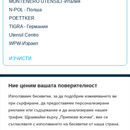
MONTENERO UTENSILI -Италия
N-POL - Полша
POETTKER
TIGRA - Германия
Utensil Centro
WPW-Израел
Ние ценим вашата поверителност
Информация
Използваме бисквитки, за да подобрим изживяването ви
За нас
при сърфиране, да предоставяме персонализирани
Информация
Начини на плащане
реклами или съдържание и да анализираме нашия
Доставка
трафик.
Щраквайки върху „Приемам всички“, вие се
Политика за поверителност
Политика за употреба на бисквитки
съгласявате с използването на бисквитки от наша страна.
Правила & Условия