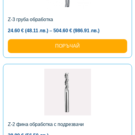
be
chosen
on
the
Z-3 груба обработка
product
page
Price
24.60
€
(48.11
лв.
)
–
504.60
€
(986.91
лв.
)
range:
24.60 €
(48.11
ПОРЪЧАЙ
лв.)
through
504.60 €
(986.91
лв.)
This
product
has
multiple
variants.
The
options
may
be
chosen
on
the
Z-2 фина обработка с подрезвачи
product
page