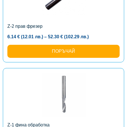
options
may
be
chosen
on
the
Z-2 прав фрезер
product
page
Price
6.14
€
(12.01
лв.
)
–
52.30
€
(102.29
лв.
)
range:
6.14 €
(12.01
ПОРЪЧАЙ
лв.)
through
52.30 €
(102.29
лв.)
This
product
has
multiple
variants.
The
options
may
be
chosen
on
the
Z-1 фина обработка