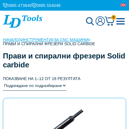
0885 473846
0885 554048
0
НАЧАЛО
ИНСТРУМЕНТИ
ЗА CNC МАШИНИ
ПРАВИ И СПИРАЛНИ ФРЕЗЕРИ SOLID CARBIDE
Прави и спирални фрезери Solid
carbide
ПОКАЗВАНЕ НА 1–12 ОТ 18 РЕЗУЛТАТА
This
product
has
multiple
variants.
The