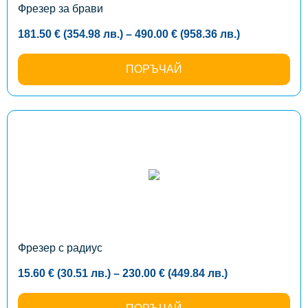
the
Фрезер за брави
product
page
Price
181.50
€
(354.98
лв.
)
–
490.00
€
(958.36
лв.
)
range:
181.50 €
(354.98
ПОРЪЧАЙ
лв.)
through
490.00 €
(958.36
лв.)
This
product
has
multiple
variants.
The
options
may
be
chosen
on
the
Фрезер с радиус
product
page
Price
15.60
€
(30.51
лв.
)
–
230.00
€
(449.84
лв.
)
range:
15.60 €
(30.51