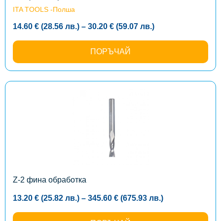
product
ITA TOOLS -Полша
page
Price
14.60
€
(28.56
лв.
)
–
30.20
€
(59.07
лв.
)
range:
14.60 €
(28.56
ПОРЪЧАЙ
лв.)
through
30.20 €
(59.07
лв.)
This
product
has
multiple
variants.
The
options
may
be
chosen
on
the
Z-2 фина обработка
product
page
Price
13.20
€
(25.82
лв.
)
–
345.60
€
(675.93
лв.
)
range:
13.20 €