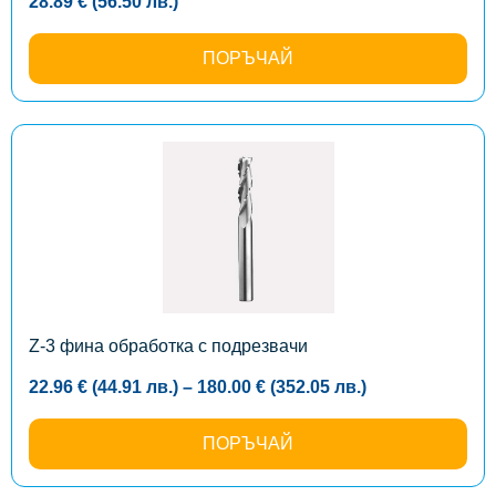
28.89
€
(56.50
лв.
)
ПОРЪЧАЙ
This
product
has
multiple
variants.
The
options
may
be
chosen
on
the
Z-3 фина обработка с подрезвачи
product
page
Price
22.96
€
(44.91
лв.
)
–
180.00
€
(352.05
лв.
)
range:
22.96 €
(44.91
ПОРЪЧАЙ
лв.)
through
180.00 €