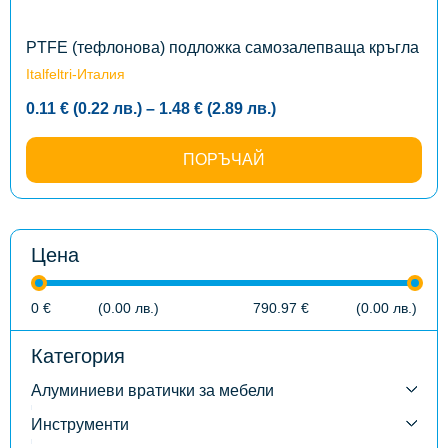
chosen
on
the
PTFE (тефлонова) подложка самозалепваща кръгла
product
Italfeltri-Италия
page
Price
0.11
€
(0.22
лв.
)
–
1.48
€
(2.89
лв.
)
range:
0.11 €
(0.22
ПОРЪЧАЙ
лв.)
through
1.48 €
(2.89
лв.)
Цена
0
€
(0.00
лв.
)
790.97
€
(0.00
лв.
)
Категория
Алуминиеви вратички за мебели
Инструменти