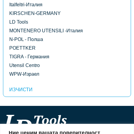
Italfeltri-Италия
KIRSCHEN-GERMANY
LD Tools
MONTENERO UTENSILI -Италия
N-POL - Полша
POETTKER
TIGRA - Германия
Utensil Centro
WPW-Израел
Ние ценим вашата поверителност