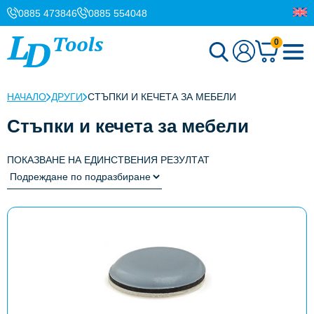
0885 473846
0885 554048
0
НАЧАЛО
ДРУГИ
СТЪПКИ И КЕЧЕТА ЗА МЕБЕЛИ
Стъпки и кечета за мебели
ПОКАЗВАНЕ НА ЕДИНСТВЕНИЯ РЕЗУЛТАТ
This
product
has
multiple
variants.
The
options
may
be