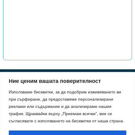
Ние ценим вашата поверителност
Информация
Използваме бисквитки, за да подобрим изживяването ви
За нас
при сърфиране, да предоставяме персонализирани
Информация
Начини на плащане
реклами или съдържание и да анализираме нашия
Доставка
трафик.
Щраквайки върху „Приемам всички“, вие се
Политика за поверителност
Политика за употреба на бисквитки
съгласявате с използването на бисквитки от наша страна.
Правила & Условия
Обслужване