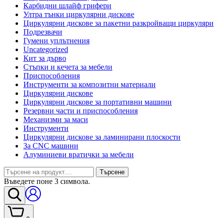
Карбидни шлайф грифери
Ултра тънки циркулярни дискове
Циркулярни дискове за пакетни разкройващи циркуляри
Подрезвачи
Гумени уплътнения
Uncategorized
Кит за дърво
Стъпки и кечета за мебели
Приспособления
Инструменти за композитни материали
Циркулярни дискове
Циркулярни дискове за портативни машини
Резервни части и приспособления
Механизми за маси
Инструменти
Циркулярни дискове за ламинирани плоскости
За CNC машини
Алуминиеви вратички за мебели
Търсене
Въведете поне 3 символа.