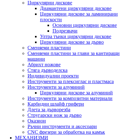
Циркулярни дискове
Диамантени циркулярни дискове
Циркулярни дискове за ламинирани
плоскости
Основни циркулярни дискове
Подрезвачи
Ултра тънки циркулярни дискове
Циркулярни дискове за дърво
Сменяеми пластини
Сменяеми пластини за глави за кантиращи
машини
Абрихт ножове
Стяга дърводелска
Индивидуални проекти
Инструменти за плексиглас и пластмаса
Инструменти за алуминий
Циркулярни дискове за алуминий
Инструменти за композитни материали
Карбидни шлайф грифери
Длета за дърворезба
Стругарски нож за дърво
Оказион
Ръчни инструменти и аксесоари
CNC фрезери за обработка на камък
МЕХАНИЗМИ