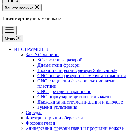
0
Вашата количка
Нямате артикули в количката.
Меню
ИНСТРУМЕНТИ
За CNC машини
SC фрезери за разкрой
Диамантени фрезери
Прави и спирални фрезери Solid carbide
CNC прави фрезери със сменяеми пластини
CNC специални фрезери със сменяеми
пластини
CNC фрезери за гравиране
CNC циркулярни дискове с държачи
Държачи за инструменти,цанги и ключове
Гумени уплътнения
Свредла
Фрезери за ръчни оберфрези
Фрезови глави
Универсални фрезови глави и профилни ножове