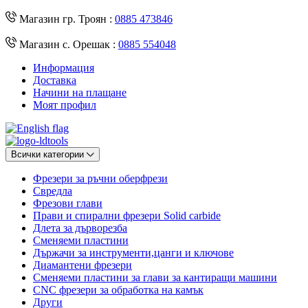
Магазин гр. Троян :
0885 473846
Магазин с. Орешак :
0885 554048
Информация
Доставка
Начини на плащане
Моят профил
Всички категории
Фрезери за ръчни оберфрези
Свредла
Фрезови глави
Прави и спирални фрезери Solid carbide
Длета за дърворезба
Сменяеми пластини
Държачи за инструменти,цанги и ключове
Диамантени фрезери
Сменяеми пластини за глави за кантиращи машини
CNC фрезери за обработка на камък
Други