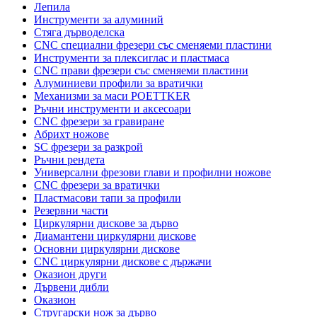
Лепила
Инструменти за алуминий
Стяга дърводелска
CNC специални фрезери със сменяеми пластини
Инструменти за плексиглас и пластмаса
CNC прави фрезери със сменяеми пластини
Алуминиеви профили за вратички
Механизми за маси POETTKER
Ръчни инструменти и аксесоари
CNC фрезери за гравиране
Абрихт ножове
SC фрезери за разкрой
Ръчни рендета
Универсални фрезови глави и профилни ножове
CNC фрезери за вратички
Пластмасови тапи за профили
Резервни части
Циркулярни дискове за дърво
Диамантени циркулярни дискове
Основни циркулярни дискове
CNC циркулярни дискове с държачи
Оказион други
Дървени дибли
Оказион
Стругарски нож за дърво