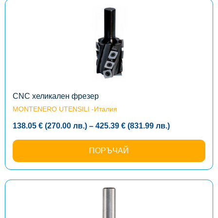
лв.)
This
product
has
multiple
variants.
The
options
may
be
chosen
on
the
CNC хеликален фрезер
product
MONTENERO UTENSILI -Италия
page
Price
138.05
€
(270.00
лв.
)
–
425.39
€
(831.99
лв.
)
range:
138.05 €
(270.00
ПОРЪЧАЙ
лв.)
through
425.39 €
(831.99
лв.)
This
product
has
multiple