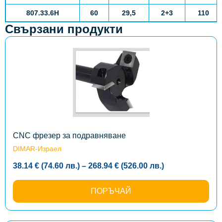
807.33.6
H
60
29,5
2+3
110
Свързани продукти
This
product
has
multiple
variants.
The
options
may
be
chosen
on
the
CNC фрезер за подравняване
product
DIMAR-Израел
page
Price
38.14
€
(74.60
лв.
)
–
268.94
€
(526.00
лв.
)
range:
38.14 €
(74.60
ПОРЪЧАЙ
лв.)
through
268.94 €
(526.00