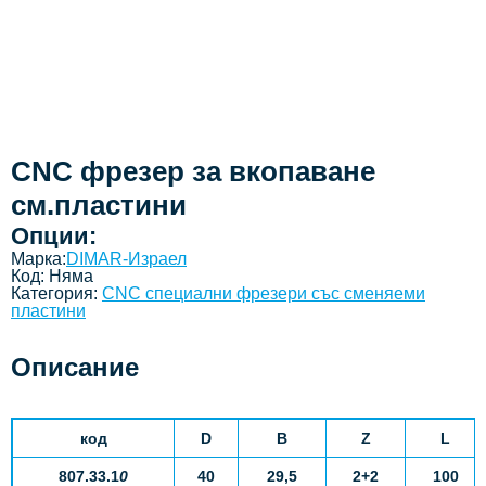
CNC фрезер за вкопаване
см.пластини
Опции:
Марка:
DIMAR-Израел
Код:
Няма
Категория:
CNC специални фрезери със сменяеми
пластини
Описание
код
D
B
Z
L
807.
3
3.1
0
40
29,5
2+2
1
00