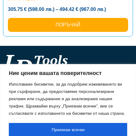
Price
305.75
€
(598.00
лв.
)
–
494.42
€
(967.00
лв.
)
range:
305.75 €
(598.00
ПОРЪЧАЙ
лв.)
through
494.42 €
(967.00
лв.)
Ние ценим вашата поверителност
Информация
Използваме бисквитки, за да подобрим изживяването ви
За нас
при сърфиране, да предоставяме персонализирани
Информация
Начини на плащане
реклами или съдържание и да анализираме нашия
Доставка
трафик.
Щраквайки върху „Приемам всички“, вие се
Политика за поверителност
Политика за употреба на бисквитки
съгласявате с използването на бисквитки от наша страна.
Правила & Условия
Обслужване
Приемам всички
Контакти