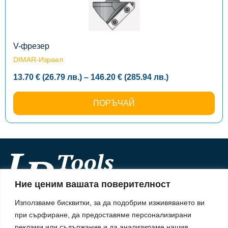
options
may
be
chosen
on
the
V-фрезер
product
DIMAR-Израел
page
Price
13.70
€
(26.79
лв.
)
–
146.20
€
(285.94
лв.
)
range:
13.70 €
(26.79
ПОРЪЧАЙ
лв.)
through
146.20 €
(285.94
лв.)
Ние ценим вашата поверителност
Информация
Използваме бисквитки, за да подобрим изживяването ви
За нас
при сърфиране, да предоставяме персонализирани
Информация
Начини на плащане
реклами или съдържание и да анализираме нашия