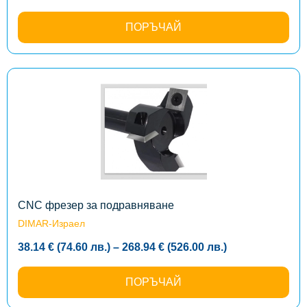
range:
57.26 €
(111.99
ПОРЪЧАЙ
лв.)
through
125.01 €
(244.50
лв.)
This
product
has
multiple
variants.
The
options
may
be
chosen
on
the
CNC фрезер за подравняване
product
DIMAR-Израел
page
Price
38.14
€
(74.60
лв.
)
–
268.94
€
(526.00
лв.
)
range:
38.14 €
(74.60
ПОРЪЧАЙ
лв.)
through