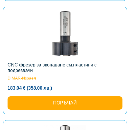
268.94 €
(526.00
лв.)
This
product
has
multiple
variants.
The
options
may
be
chosen
on
the
CNC фрезер за вкопаване см.пластини с
product
подрезвачи
page
DIMAR-Израел
183.04
€
(358.00
лв.
)
ПОРЪЧАЙ
This