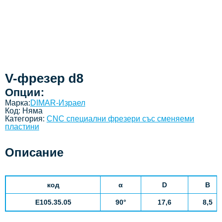
V-фрезер d8
Опции:
Марка:
DIMAR-Израел
Код:
Няма
Категория:
CNC специални фрезери със сменяеми
пластини
Описание
код
α
D
B
E105.35.05
9
0°
1
7
,
6
8
,
5