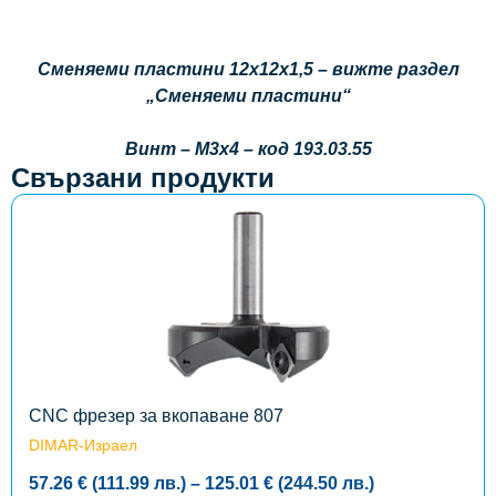
Сменяеми пластини 12х12х1,5 – вижте раздел
„Сменяеми пластини“
Винт – М3х4 – код 193.03.55
Свързани продукти
This
product
has
multiple
variants.
The
options
may
be
chosen
on
the
CNC фрезер за вкопаване 807
product
DIMAR-Израел
page
Price
57.26
€
(111.99
лв.
)
–
125.01
€
(244.50
лв.
)