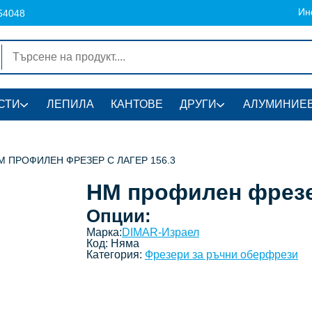
Ин
54048
СТИ
ЛЕПИЛА
КАНТОВЕ
ДРУГИ
АЛУМИНИЕВ
M ПРОФИЛЕН ФРЕЗЕР С ЛАГЕР 156.3
HM профилен фрезер
Опции:
Марка:
DIMAR-Израел
Код:
Няма
Категория:
Фрезери за ръчни оберфрези