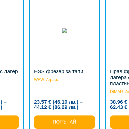
product
product
has
has
multiple
multiple
variants.
variants.
The
The
options
options
may
may
be
be
chosen
chosen
on
on
the
the
product
product
page
page
с лагер
HSS фрезер за тапи
Прав ф
лагера
WPW-Израел
пласти
DIMAR-Из
.
)
–
23.57
€
(46.10
лв.
)
–
38.96
€
Price
Price
.
)
44.12
€
(86.29
лв.
)
62.43
€
range:
range:
15.40 €
23.57 €
Й
(30.12
ПОРЪЧАЙ
(46.10
лв.)
лв.)