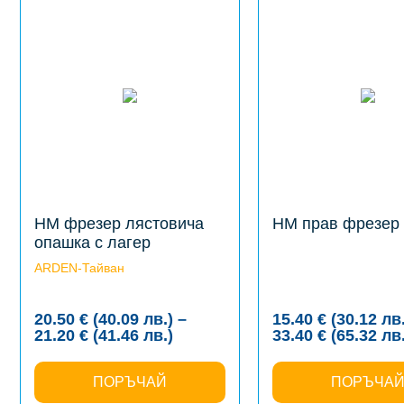
product
product
has
has
multiple
multiple
variants.
variants.
The
The
options
options
may
may
be
be
chosen
chosen
on
on
the
the
product
product
page
page
HM фрезер лястовича
HM прав фрезер 
опашка с лагер
ARDEN-Тайван
20.50
€
(40.09
лв.
)
–
15.40
€
(30.12
лв
Price
21.20
€
(41.46
лв.
)
33.40
€
(65.32
лв
range:
20.50 €
ПОРЪЧАЙ
(40.09
ПОРЪЧА
лв.)