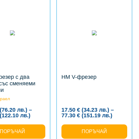
product
has
multiple
variants.
The
options
may
be
chosen
on
the
product
page
резер с два
HM V-фрезер
 със сменяеми
ни
раел
(76.20
лв.
)
–
17.50
€
(34.23
лв.
)
–
Price
Price
(122.10
лв.
)
77.30
€
(151.19
лв.
)
range:
range:
38.96 €
17.50 €
ПОРЪЧАЙ
(76.20
ПОРЪЧАЙ
(34.23
лв.)
лв.)