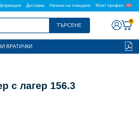
формация
Доставка
Начини на плащане
Моят профил
0
ТЪРСЕНЕ
И ВРАТИЧКИ
 с лагер 156.3