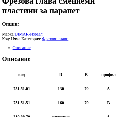
Фрезова глава сменяеми
пластини за парапет
Опции:
Марка:
DIMAR-Израел
Код:
Няма
Категория:
Фрезови глави
Описание
Описание
код
D
B
профил
7
51
.51.01
13
0
70
А
751.51.51
160
70
B
310.8
8
.
70
пластина
А