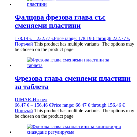
Фалцова фрезова глава със
сменяеми пластини
178.19
€
–
222.77
€
Price range: 178.19 € through 222.77 €
Поръчай
This product has multiple variants. The options may
be chosen on the product page
Фрезова глава сменяеми пластини
за таблета
DIMAR-Израел
66.47
€
–
156.46
€
Price range: 66.47 € through 156.46 €
Поръчай
This product has multiple variants. The options may
be chosen on the product page