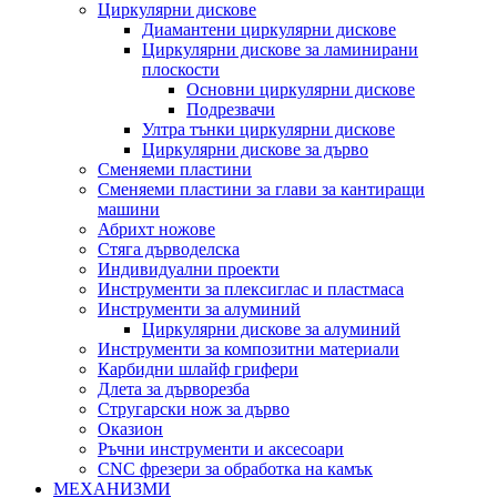
Циркулярни дискове
Диамантени циркулярни дискове
Циркулярни дискове за ламинирани
плоскости
Основни циркулярни дискове
Подрезвачи
Ултра тънки циркулярни дискове
Циркулярни дискове за дърво
Сменяеми пластини
Сменяеми пластини за глави за кантиращи
машини
Абрихт ножове
Стяга дърводелска
Индивидуални проекти
Инструменти за плексиглас и пластмаса
Инструменти за алуминий
Циркулярни дискове за алуминий
Инструменти за композитни материали
Карбидни шлайф грифери
Длета за дърворезба
Стругарски нож за дърво
Оказион
Ръчни инструменти и аксесоари
CNC фрезери за обработка на камък
МЕХАНИЗМИ