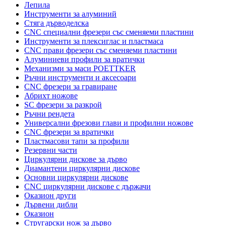
Лепила
Инструменти за алуминий
Стяга дърводелска
CNC специални фрезери със сменяеми пластини
Инструменти за плексиглас и пластмаса
CNC прави фрезери със сменяеми пластини
Алуминиеви профили за вратички
Механизми за маси POETTKER
Ръчни инструменти и аксесоари
CNC фрезери за гравиране
Абрихт ножове
SC фрезери за разкрой
Ръчни рендета
Универсални фрезови глави и профилни ножове
CNC фрезери за вратички
Пластмасови тапи за профили
Резервни части
Циркулярни дискове за дърво
Диамантени циркулярни дискове
Основни циркулярни дискове
CNC циркулярни дискове с държачи
Оказион други
Дървени дибли
Оказион
Стругарски нож за дърво