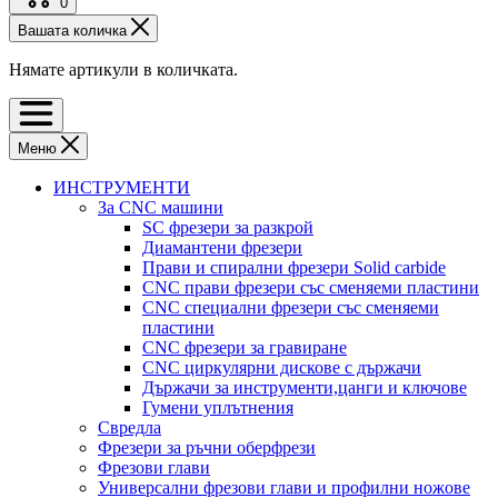
0
Вашата количка
Нямате артикули в количката.
Меню
ИНСТРУМЕНТИ
За CNC машини
SC фрезери за разкрой
Диамантени фрезери
Прави и спирални фрезери Solid carbide
CNC прави фрезери със сменяеми пластини
CNC специални фрезери със сменяеми
пластини
CNC фрезери за гравиране
CNC циркулярни дискове с държачи
Държачи за инструменти,цанги и ключове
Гумени уплътнения
Свредла
Фрезери за ръчни оберфрези
Фрезови глави
Универсални фрезови глави и профилни ножове