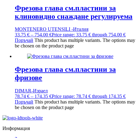
Фрезова глава см.пластини за
клиновидно снаждане регулируема
MONTENERO UTENSILI -Италия
33.75
€
–
754.00
€
Price range: 33.75 € through 754.00 €
Поръчай
This product has multiple variants. The options may
be chosen on the product page
Фрезова глава см.пластини за
фризове
DIMAR-Израел
78.74
€
–
174.35
€
Price range: 78.74 € through 174.35 €
Поръчай
This product has multiple variants. The options may
be chosen on the product page
Информация