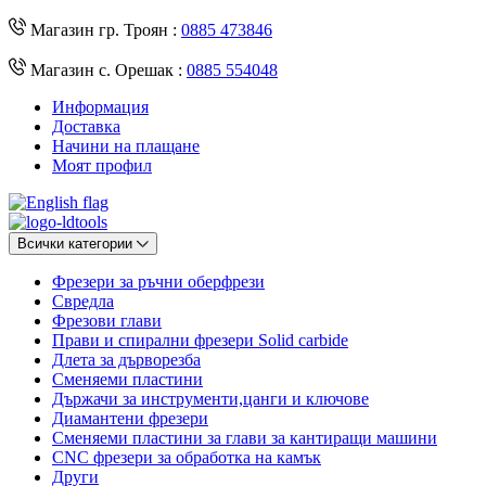
Магазин гр. Троян :
0885 473846
Магазин с. Орешак :
0885 554048
Информация
Доставка
Начини на плащане
Моят профил
Всички категории
Фрезери за ръчни оберфрези
Свредла
Фрезови глави
Прави и спирални фрезери Solid carbide
Длета за дърворезба
Сменяеми пластини
Държачи за инструменти,цанги и ключове
Диамантени фрезери
Сменяеми пластини за глави за кантиращи машини
CNC фрезери за обработка на камък
Други