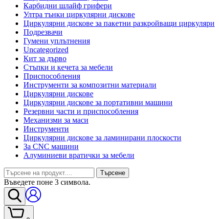
Карбидни шлайф грифери
Ултра тънки циркулярни дискове
Циркулярни дискове за пакетни разкройващи циркуляри
Подрезвачи
Гумени уплътнения
Uncategorized
Кит за дърво
Стъпки и кечета за мебели
Приспособления
Инструменти за композитни материали
Циркулярни дискове
Циркулярни дискове за портативни машини
Резервни части и приспособления
Механизми за маси
Инструменти
Циркулярни дискове за ламинирани плоскости
За CNC машини
Алуминиеви вратички за мебели
Търсене
Въведете поне 3 символа.