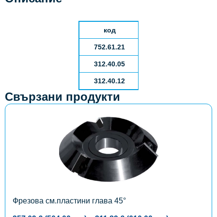
код
D
B
752.61.21
125
3
31
2
.
40
.
05
пластина
31
2
.
40
.12
пластина
Свързани продукти
This
product
has
multiple
variants.
The
options
may
be
chosen
on
the
Фрезова см.пластини глава 45°
product
page