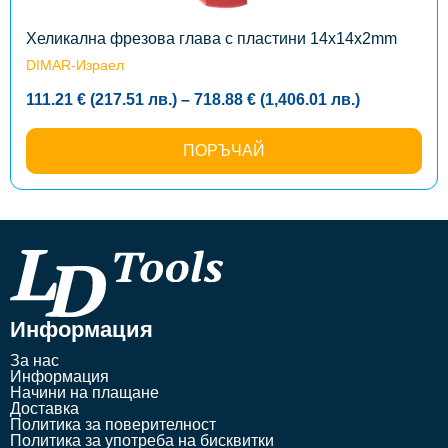
chosen
on
the
Хеликална фрезова глава с пластини 14х14х2mm
product
DIMAR-Израел
page
Price
111.21
€
(217.51
лв.
)
–
718.88
€
(1,406.01
лв.
)
range:
111.21 €
(217.51
ПОРЪЧАЙ
лв.)
through
718.88 €
(1,406.01
лв.)
Информация
За нас
Информация
Начини на плащане
Доставка
Политика за поверителност
Политика за употреба на бисквитки