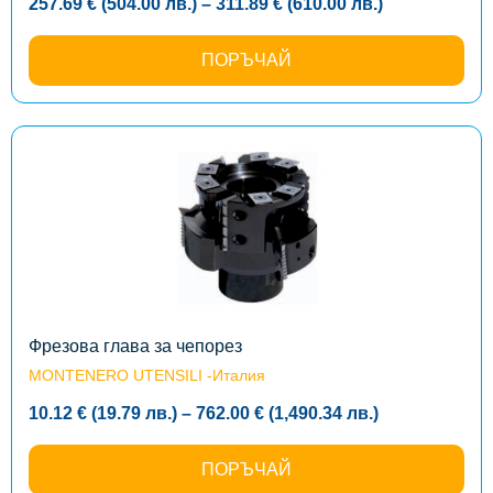
Price
257.69
€
(504.00
лв.
)
–
311.89
€
(610.00
лв.
)
range:
257.69 €
(504.00
ПОРЪЧАЙ
лв.)
through
311.89 €
(610.00
лв.)
This
product
has
multiple
variants.
The
options
may
be
chosen
on
the
Фрезова глава за чепорез
product
MONTENERO UTENSILI -Италия
page
Price
10.12
€
(19.79
лв.
)
–
762.00
€
(1,490.34
лв.
)
range:
10.12 €
(19.79
ПОРЪЧАЙ
лв.)