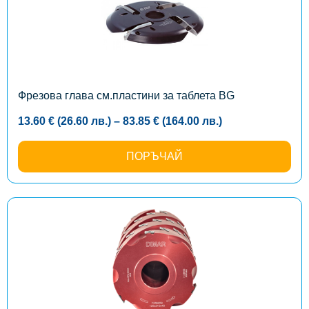
multiple
variants.
The
options
may
be
chosen
on
the
Фрезова глава см.пластини за таблета BG
product
page
Price
13.60
€
(26.60
лв.
)
–
83.85
€
(164.00
лв.
)
range:
13.60 €
(26.60
ПОРЪЧАЙ
лв.)
through
83.85 €
(164.00
лв.)
This
product
has
multiple
variants.
The
options
may
be