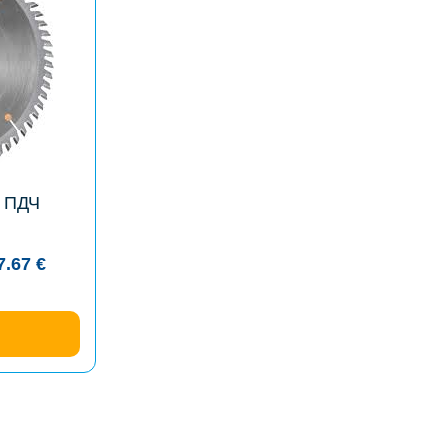
а ПДЧ
7.67
€