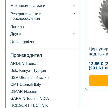
multiple
variants.
Механизми за маси
The
options
Резервни части и
may
приспособления
be
chosen
Лепила
on
the
Други
product
page
Uncategorized
Циркуляр
надлъжно
Производител
13.55
€
(
ARDEN-Тайван
(291.61
л
Beta Kimya - Турция
BSP Utensili - Италия
CMT Utensili-Italy
DIMAR-Израел
GARVIN Tools - INDIA
HOEGERT TECHNIK