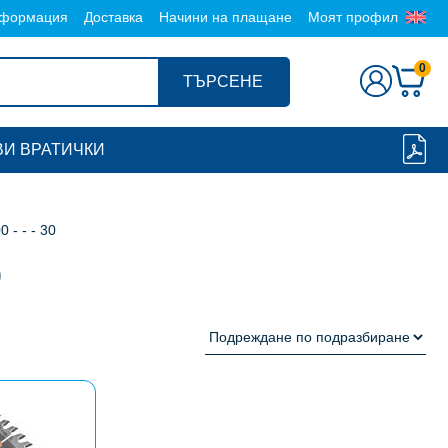
формация
Доставка
Начини на плащане
Моят профил
0
ТЪРСЕНЕ
И ВРАТИЧКИ
0 - - - 30
0