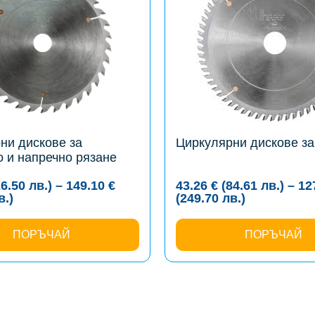
multiple
variants.
The
options
may
be
chosen
on
the
product
page
ни дискове за
Циркулярни дискове з
 и напречно рязане
26.50
лв.
)
–
149.10
€
43.26
€
(84.61
лв.
)
–
12
Price
Price
в.
)
(249.70
лв.
)
range:
range:
13.55 €
43.26 €
(26.50
ПОРЪЧАЙ
(84.61
ПОРЪЧАЙ
лв.)
лв.)
through
through
149.10 €
127.67 €
(291.61
(249.70
лв.)
лв.)