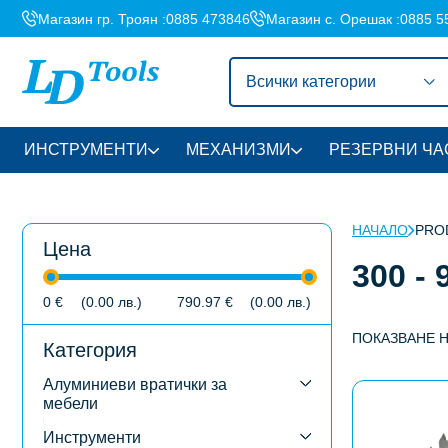
Магазин гр. Троян :
0885 473846
Магазин с. Орешак :
0885 5
Всички категории
ИНСТРУМЕНТИ
МЕХАНИЗМИ
РЕЗЕРВНИ ЧА
НАЧАЛО
PROD
Цена
300 - 9
0
€
(0.00
лв.
)
790.97
€
(0.00
лв.
)
ПОКАЗВАНЕ Н
Категория
Алуминиеви вратички за
This
мебели
product
has
Инструменти