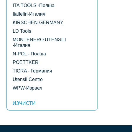
ITA TOOLS -Полша
Italfeltri-Италия
KIRSCHEN-GERMANY
LD Tools
MONTENERO UTENSILI
-Италия
N-POL - Полша
POETTKER
TIGRA - Германия
Utensil Centro
WPW-Израел