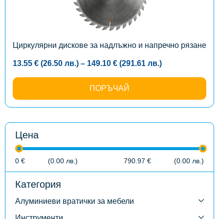
options
may
be
chosen
on
the
Циркулярни дискове за надлъжно и напречно рязане
product
page
Price
13.55
€
(26.50
лв.
)
–
149.10
€
(291.61
лв.
)
range:
13.55 €
(26.50
ПОРЪЧАЙ
лв.)
through
149.10 €
(291.61
лв.)
Цена
0
€
(0.00
лв.
)
790.97
€
(0.00
лв.
)
Категория
Алуминиеви вратички за мебели
Инструменти