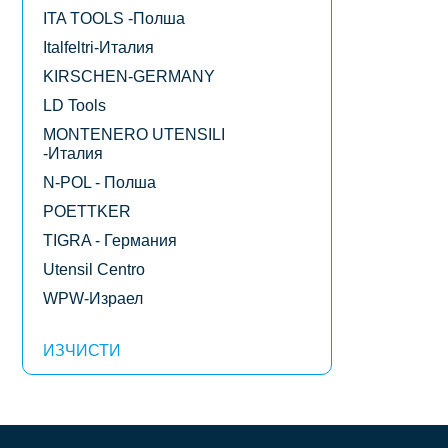
ITA TOOLS -Полша
Italfeltri-Италия
KIRSCHEN-GERMANY
LD Tools
MONTENERO UTENSILI
-Италия
N-POL - Полша
POETTKER
TIGRA - Германия
Utensil Centro
WPW-Израел