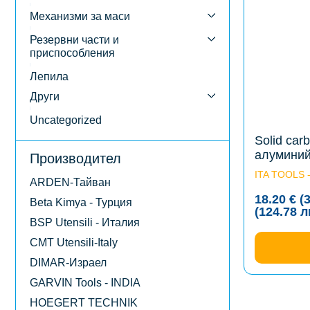
multiple
variants.
Механизми за маси
The
options
Резервни части и
may
приспособления
be
chosen
Лепила
on
the
Други
product
page
Uncategorized
Solid car
алуминий
Производител
ITA TOOLS 
ARDEN-Тайван
18.20
€
(
Beta Kimya - Турция
(124.78
л
BSP Utensili - Италия
CMT Utensili-Italy
DIMAR-Израел
GARVIN Tools - INDIA
HOEGERT TECHNIK