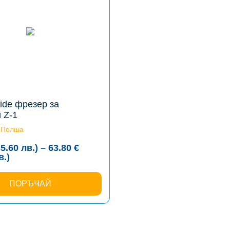
bide фрезер за
 Z-1
-Полша
35.60
лв.
)
–
63.80
€
Price
в.
)
range:
18.20 €
(35.60
ПОРЪЧАЙ
лв.)
through
63.80 €
(124.78