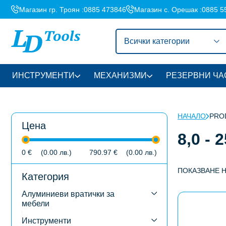
Магазин гр. Троян :
0885 473846
Магазин с. Орешак :
0885 5
Всички категории
ИНСТРУМЕНТИ
МЕХАНИЗМИ
РЕЗЕРВНИ ЧА
НАЧАЛО
PROD
Цена
8,0 - 
0
€
(0.00
лв.
)
790.97
€
(0.00
лв.
)
ПОКАЗВАНЕ 
Категория
Алуминиеви вратички за
This
мебели
product
has
Инструменти