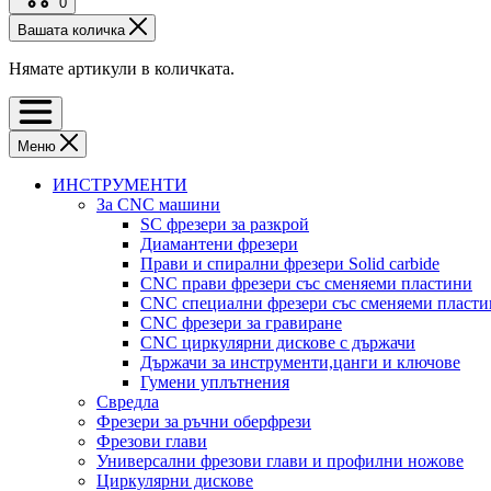
0
Вашата количка
Нямате артикули в количката.
Меню
ИНСТРУМЕНТИ
За CNC машини
SC фрезери за разкрой
Диамантени фрезери
Прави и спирални фрезери Solid carbide
CNC прави фрезери със сменяеми пластини
CNC специални фрезери със сменяеми пласт
CNC фрезери за гравиране
CNC циркулярни дискове с държачи
Държачи за инструменти,цанги и ключове
Гумени уплътнения
Свредла
Фрезери за ръчни оберфрези
Фрезови глави
Универсални фрезови глави и профилни ножове
Циркулярни дискове