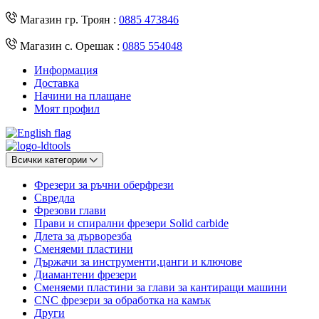
Магазин гр. Троян :
0885 473846
Магазин с. Орешак :
0885 554048
Информация
Доставка
Начини на плащане
Моят профил
Всички категории
Фрезери за ръчни оберфрези
Свредла
Фрезови глави
Прави и спирални фрезери Solid carbide
Длета за дърворезба
Сменяеми пластини
Държачи за инструменти,цанги и ключове
Диамантени фрезери
Сменяеми пластини за глави за кантиращи машини
CNC фрезери за обработка на камък
Други