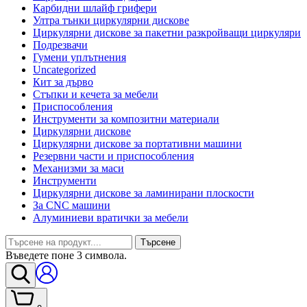
Карбидни шлайф грифери
Ултра тънки циркулярни дискове
Циркулярни дискове за пакетни разкройващи циркуляри
Подрезвачи
Гумени уплътнения
Uncategorized
Кит за дърво
Стъпки и кечета за мебели
Приспособления
Инструменти за композитни материали
Циркулярни дискове
Циркулярни дискове за портативни машини
Резервни части и приспособления
Механизми за маси
Инструменти
Циркулярни дискове за ламинирани плоскости
За CNC машини
Алуминиеви вратички за мебели
Търсене
Въведете поне 3 символа.