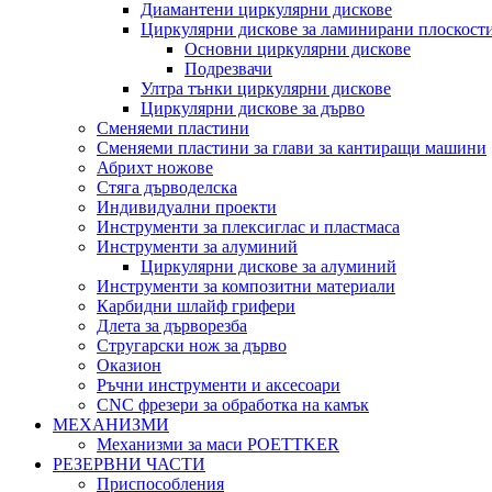
Диамантени циркулярни дискове
Циркулярни дискове за ламинирани плоскост
Основни циркулярни дискове
Подрезвачи
Ултра тънки циркулярни дискове
Циркулярни дискове за дърво
Сменяеми пластини
Сменяеми пластини за глави за кантиращи машини
Абрихт ножове
Стяга дърводелска
Индивидуални проекти
Инструменти за плексиглас и пластмаса
Инструменти за алуминий
Циркулярни дискове за алуминий
Инструменти за композитни материали
Карбидни шлайф грифери
Длета за дърворезба
Стругарски нож за дърво
Оказион
Ръчни инструменти и аксесоари
CNC фрезери за обработка на камък
МЕХАНИЗМИ
Механизми за маси POETTKER
РЕЗЕРВНИ ЧАСТИ
Приспособления