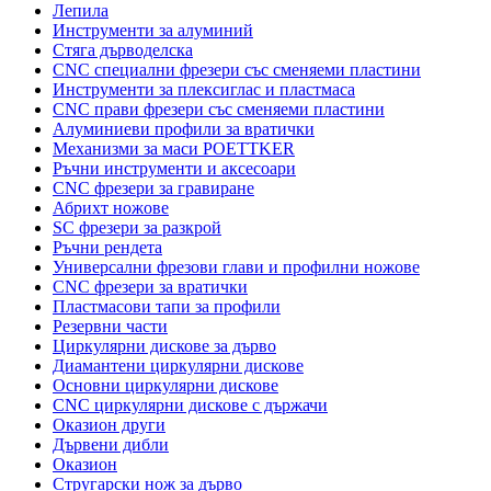
Лепила
Инструменти за алуминий
Стяга дърводелска
CNC специални фрезери със сменяеми пластини
Инструменти за плексиглас и пластмаса
CNC прави фрезери със сменяеми пластини
Алуминиеви профили за вратички
Механизми за маси POETTKER
Ръчни инструменти и аксесоари
CNC фрезери за гравиране
Абрихт ножове
SC фрезери за разкрой
Ръчни рендета
Универсални фрезови глави и профилни ножове
CNC фрезери за вратички
Пластмасови тапи за профили
Резервни части
Циркулярни дискове за дърво
Диамантени циркулярни дискове
Основни циркулярни дискове
CNC циркулярни дискове с държачи
Оказион други
Дървени дибли
Оказион
Стругарски нож за дърво