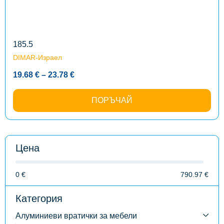
options
may
be
chosen
on
the
185.5
product
DIMAR-Израел
page
Price
19.68
€
–
23.78
€
range:
19.68 €
through
ПОРЪЧАЙ
23.78 €
Цена
0
€
790.97
€
Категория
Алуминиеви вратички за мебели