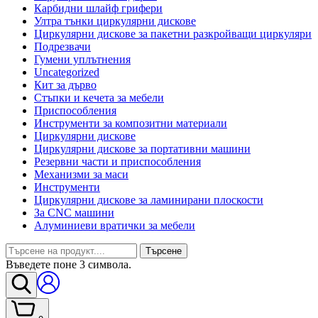
Карбидни шлайф грифери
Ултра тънки циркулярни дискове
Циркулярни дискове за пакетни разкройващи циркуляри
Подрезвачи
Гумени уплътнения
Uncategorized
Кит за дърво
Стъпки и кечета за мебели
Приспособления
Инструменти за композитни материали
Циркулярни дискове
Циркулярни дискове за портативни машини
Резервни части и приспособления
Механизми за маси
Инструменти
Циркулярни дискове за ламинирани плоскости
За CNC машини
Алуминиеви вратички за мебели
Търсене
Въведете поне 3 символа.