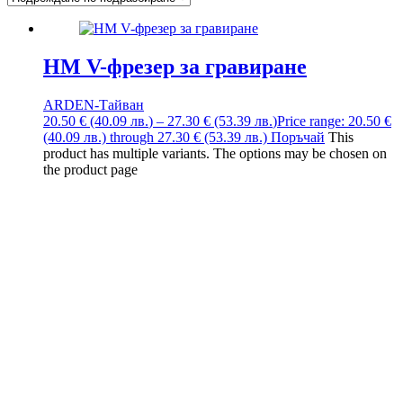
HM V-фрезер за гравиране
ARDEN-Тайван
20.50
€
(40.09
лв.
)
–
27.30
€
(53.39
лв.
)
Price range: 20.50 €
(40.09 лв.) through 27.30 € (53.39 лв.)
Поръчай
This
product has multiple variants. The options may be chosen on
the product page