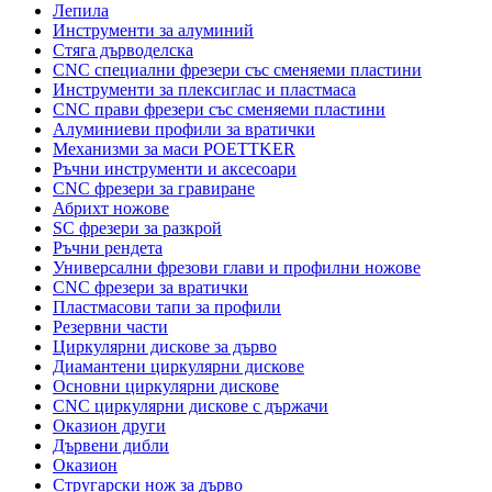
Лепила
Инструменти за алуминий
Стяга дърводелска
CNC специални фрезери със сменяеми пластини
Инструменти за плексиглас и пластмаса
CNC прави фрезери със сменяеми пластини
Алуминиеви профили за вратички
Механизми за маси POETTKER
Ръчни инструменти и аксесоари
CNC фрезери за гравиране
Абрихт ножове
SC фрезери за разкрой
Ръчни рендета
Универсални фрезови глави и профилни ножове
CNC фрезери за вратички
Пластмасови тапи за профили
Резервни части
Циркулярни дискове за дърво
Диамантени циркулярни дискове
Основни циркулярни дискове
CNC циркулярни дискове с държачи
Оказион други
Дървени дибли
Оказион
Стругарски нож за дърво