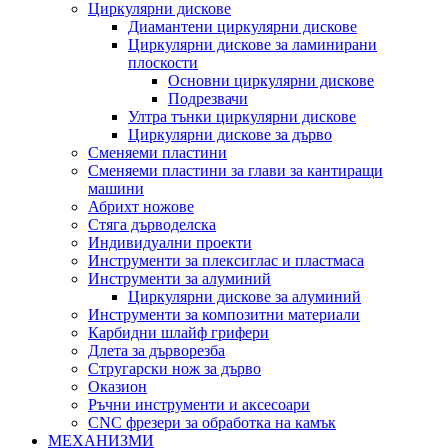
Циркулярни дискове
Диамантени циркулярни дискове
Циркулярни дискове за ламинирани
плоскости
Основни циркулярни дискове
Подрезвачи
Ултра тънки циркулярни дискове
Циркулярни дискове за дърво
Сменяеми пластини
Сменяеми пластини за глави за кантиращи
машини
Абрихт ножове
Стяга дърводелска
Индивидуални проекти
Инструменти за плексиглас и пластмаса
Инструменти за алуминий
Циркулярни дискове за алуминий
Инструменти за композитни материали
Карбидни шлайф грифери
Длета за дърворезба
Стругарски нож за дърво
Оказион
Ръчни инструменти и аксесоари
CNC фрезери за обработка на камък
МЕХАНИЗМИ