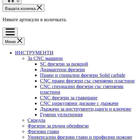
0
Вашата количка
Нямате артикули в количката.
Меню
ИНСТРУМЕНТИ
За CNC машини
SC фрезери за разкрой
Диамантени фрезери
Прави и спирални фрезери Solid carbide
CNC прави фрезери със сменяеми пластини
CNC специални фрезери със сменяеми
пластини
CNC фрезери за гравиране
CNC циркулярни дискове с държачи
Държачи за инструменти,цанги и ключове
Гумени уплътнения
Свредла
Фрезери за ръчни оберфрези
Фрезови глави
Универсални фрезови глави и профилни ножове