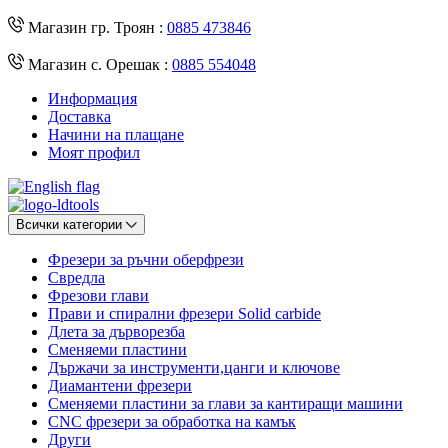
Магазин гр. Троян :
0885 473846
Магазин с. Орешак :
0885 554048
Информация
Доставка
Начини на плащане
Моят профил
Всички категории
Фрезери за ръчни оберфрези
Свредла
Фрезови глави
Прави и спирални фрезери Solid carbide
Длета за дърворезба
Сменяеми пластини
Държачи за инструменти,цанги и ключове
Диамантени фрезери
Сменяеми пластини за глави за кантиращи машини
CNC фрезери за обработка на камък
Други