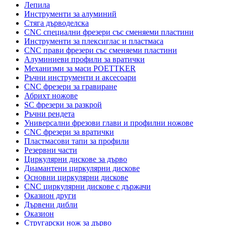
Лепила
Инструменти за алуминий
Стяга дърводелска
CNC специални фрезери със сменяеми пластини
Инструменти за плексиглас и пластмаса
CNC прави фрезери със сменяеми пластини
Алуминиеви профили за вратички
Механизми за маси POETTKER
Ръчни инструменти и аксесоари
CNC фрезери за гравиране
Абрихт ножове
SC фрезери за разкрой
Ръчни рендета
Универсални фрезови глави и профилни ножове
CNC фрезери за вратички
Пластмасови тапи за профили
Резервни части
Циркулярни дискове за дърво
Диамантени циркулярни дискове
Основни циркулярни дискове
CNC циркулярни дискове с държачи
Оказион други
Дървени дибли
Оказион
Стругарски нож за дърво