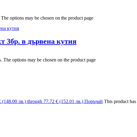
s. The options may be chosen on the product page
3бр. в дървена кутия
ts. The options may be chosen on the product page
€ (148.00 лв.) through 77.72 € (152.01 лв.)
Поръчай
This product has