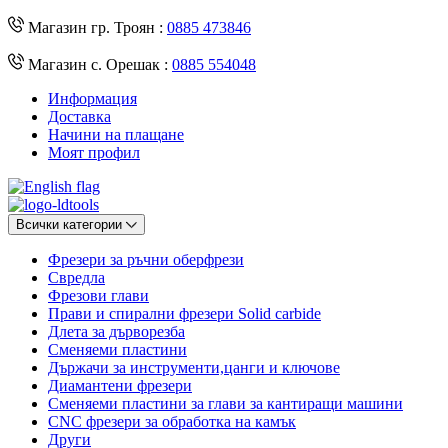
Магазин гр. Троян :
0885 473846
Магазин с. Орешак :
0885 554048
Информация
Доставка
Начини на плащане
Моят профил
Всички категории
Фрезери за ръчни оберфрези
Свредла
Фрезови глави
Прави и спирални фрезери Solid carbide
Длета за дърворезба
Сменяеми пластини
Държачи за инструменти,цанги и ключове
Диамантени фрезери
Сменяеми пластини за глави за кантиращи машини
CNC фрезери за обработка на камък
Други