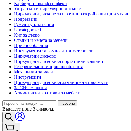
Карбидни шлайф грифери
Ултра тънки циркулярни дискове
Циркулярни дискове за пакетни разкройващи циркуляри
Подрезвачи
Гумени уплътнения
Uncategorized
Кит за дърво
Стъпки и кечета за мебели
Приспособления
Инструменти за композитни материали
Циркулярни дискове
Циркулярни дискове за портативни машини
Резервни части и приспособления
Механизми за маси
Инструменти
Циркулярни дискове за ламинирани плоскости
За CNC машини
Алуминиеви вратички за мебели
Търсене
Въведете поне 3 символа.