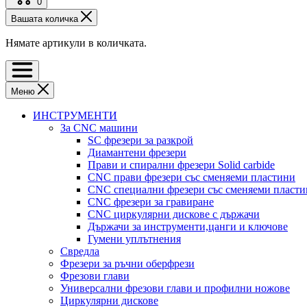
0
Вашата количка
Нямате артикули в количката.
Меню
ИНСТРУМЕНТИ
За CNC машини
SC фрезери за разкрой
Диамантени фрезери
Прави и спирални фрезери Solid carbide
CNC прави фрезери със сменяеми пластини
CNC специални фрезери със сменяеми пласт
CNC фрезери за гравиране
CNC циркулярни дискове с държачи
Държачи за инструменти,цанги и ключове
Гумени уплътнения
Свредла
Фрезери за ръчни оберфрези
Фрезови глави
Универсални фрезови глави и профилни ножове
Циркулярни дискове