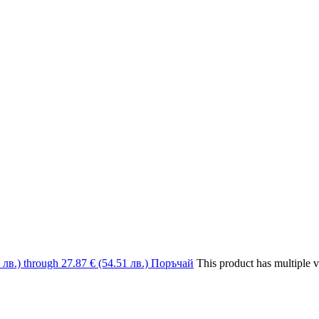
1 лв.) through 27.87 € (54.51 лв.)
Поръчай
This product has multiple 