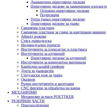
Диамантени циркулярни дискове
Циркулярни дискове за ламинирани плоскост
Основни циркулярни дискове
Подрезвачи
Ултра тънки циркулярни дискове
Циркулярни дискове за дърво
Сменяеми пластини
Сменяеми пластини за глави за кантиращи машини
Абрихт ножове
Стяга дърводелска
Индивидуални проекти
Инструменти за плексиглас и пластмаса
Инструменти за алуминий
Циркулярни дискове за алуминий
Инструменти за композитни материали
Карбидни шлайф грифери
Длета за дърворезба
Стругарски нож за дърво
Оказион
Ръчни инструменти и аксесоари
CNC фрезери за обработка на камък
МЕХАНИЗМИ
Механизми за маси POETTKER
РЕЗЕРВНИ ЧАСТИ
Приспособления