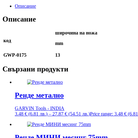
Описание
Описание
широчина на ножа
код
mm
GWP-017
5
13
Свързани продукти
Ренде метално
GARVIN Tools - INDIA
3.48
€
(6.81
лв.
)
–
27.87
€
(54.51
лв.
)
Price range: 3.48 € (6.8
Ренде МИНИ месинг 75mm