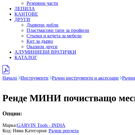
Резервни части
ЛЕПИЛА
КАНТОВЕ
ДРУГИ
Дървени дибли
Пластмасови тапи за профили
Стъпки и кечета за мебели
Кит за дърво
Оказион други
АЛУМИНИЕВИ ВРАТИЧКИ
КАТАЛОГ
Начало
Инструменти
Ръчни инструменти и аксесоари
Ръчни
Ренде МИНИ почистващо ме
Опции:
Марка:
GARVIN Tools - INDIA
Код:
Няма
Категория:
Ръчни рендета