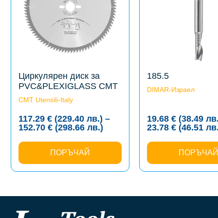
options
options
may
may
be
be
chosen
chosen
on
on
the
the
product
product
page
page
Циркулярен диск за
185.5
PVC&PLEXIGLASS CMT
DIMAR-Израел
CMT Utensili-Italy
117.29
€
(229.40
лв.
)
–
19.68
€
(38.49
лв
Price
152.70
€
(298.66
лв.
)
23.78
€
(46.51
лв
range:
117.29 €
ПОРЪЧАЙ
(229.40
ПОРЪЧА
лв.)
through
152.70 €
(298.66
лв.)