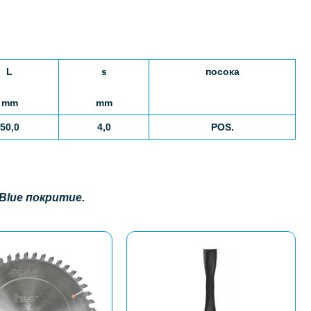
L
s
посока
mm
mm
50,0
4
,0
POS.
Blue
покритие.
This
product
has
multiple
variants.
The