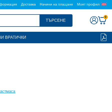
формация
Доставка
Начини на плащане
Моят профил
0
ТЪРСЕНЕ
И ВРАТИЧКИ
ластмаса