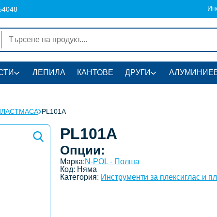
Ин
54048
СТИ
ЛЕПИЛА
КАНТОВЕ
ДРУГИ
АЛУМИНИЕВ
ПЛАСТМАСА
PL101A
PL101A
Опции:
Марка:
N-POL - Полша
Код:
Няма
Категория:
Инструменти за плексиглас и п