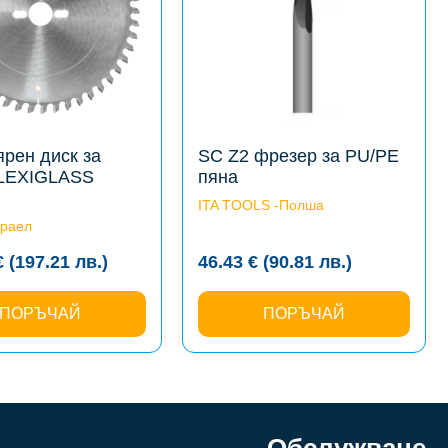
options
may
be
chosen
on
the
product
page
рен диск за
SC Z2 фрезер за PU/PE
LEXIGLASS
пяна
ITA TOOLS -Полша
раел
€
(197.21
лв.
)
46.43
€
(90.81
лв.
)
ПОРЪЧАЙ
ПОРЪЧАЙ