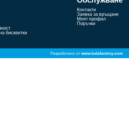
Обслужване
Контакти
Заявка за връщане
Моят профил
Поръчки
лност
на бисквитки
Разработено от
www.kalafactory.com