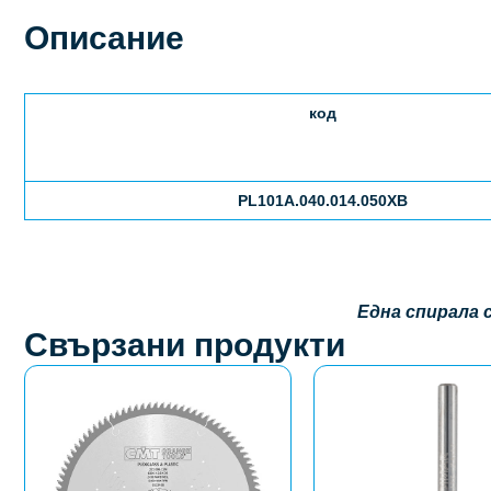
Описание
код
PL101A.040.014.050XB
Една спирала 
Свързани продукти
This
This
product
product
has
has
multiple
multiple
variants.
variants.
The
The