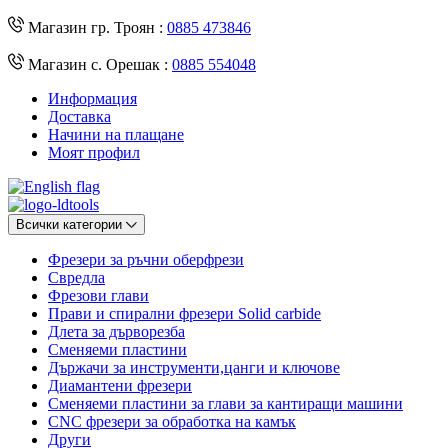
Магазин гр. Троян :
0885 473846
Магазин с. Орешак :
0885 554048
Информация
Доставка
Начини на плащане
Моят профил
Всички категории
Фрезери за ръчни оберфрези
Свредла
Фрезови глави
Прави и спирални фрезери Solid carbide
Длета за дърворезба
Сменяеми пластини
Държачи за инструменти,цанги и ключове
Диамантени фрезери
Сменяеми пластини за глави за кантиращи машини
CNC фрезери за обработка на камък
Други