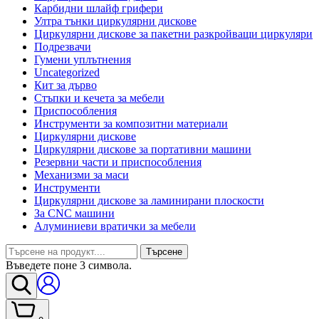
Карбидни шлайф грифери
Ултра тънки циркулярни дискове
Циркулярни дискове за пакетни разкройващи циркуляри
Подрезвачи
Гумени уплътнения
Uncategorized
Кит за дърво
Стъпки и кечета за мебели
Приспособления
Инструменти за композитни материали
Циркулярни дискове
Циркулярни дискове за портативни машини
Резервни части и приспособления
Механизми за маси
Инструменти
Циркулярни дискове за ламинирани плоскости
За CNC машини
Алуминиеви вратички за мебели
Търсене
Въведете поне 3 символа.