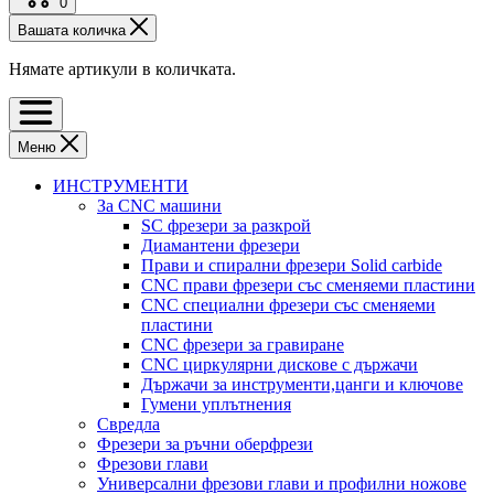
0
Вашата количка
Нямате артикули в количката.
Меню
ИНСТРУМЕНТИ
За CNC машини
SC фрезери за разкрой
Диамантени фрезери
Прави и спирални фрезери Solid carbide
CNC прави фрезери със сменяеми пластини
CNC специални фрезери със сменяеми
пластини
CNC фрезери за гравиране
CNC циркулярни дискове с държачи
Държачи за инструменти,цанги и ключове
Гумени уплътнения
Свредла
Фрезери за ръчни оберфрези
Фрезови глави
Универсални фрезови глави и профилни ножове