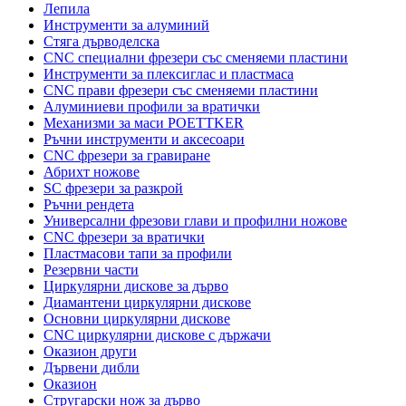
Лепила
Инструменти за алуминий
Стяга дърводелска
CNC специални фрезери със сменяеми пластини
Инструменти за плексиглас и пластмаса
CNC прави фрезери със сменяеми пластини
Алуминиеви профили за вратички
Механизми за маси POETTKER
Ръчни инструменти и аксесоари
CNC фрезери за гравиране
Абрихт ножове
SC фрезери за разкрой
Ръчни рендета
Универсални фрезови глави и профилни ножове
CNC фрезери за вратички
Пластмасови тапи за профили
Резервни части
Циркулярни дискове за дърво
Диамантени циркулярни дискове
Основни циркулярни дискове
CNC циркулярни дискове с държачи
Оказион други
Дървени дибли
Оказион
Стругарски нож за дърво