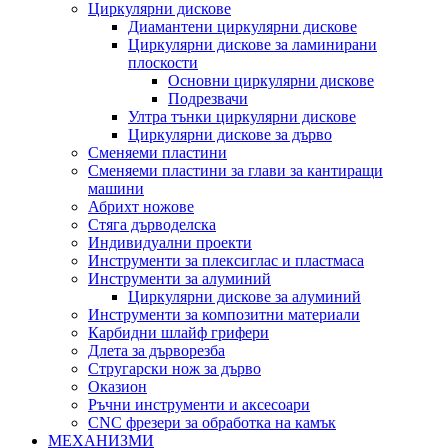
Циркулярни дискове
Диамантени циркулярни дискове
Циркулярни дискове за ламинирани
плоскости
Основни циркулярни дискове
Подрезвачи
Ултра тънки циркулярни дискове
Циркулярни дискове за дърво
Сменяеми пластини
Сменяеми пластини за глави за кантиращи
машини
Абрихт ножове
Стяга дърводелска
Индивидуални проекти
Инструменти за плексиглас и пластмаса
Инструменти за алуминий
Циркулярни дискове за алуминий
Инструменти за композитни материали
Карбидни шлайф грифери
Длета за дърворезба
Стругарски нож за дърво
Оказион
Ръчни инструменти и аксесоари
CNC фрезери за обработка на камък
МЕХАНИЗМИ