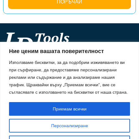
ПОРЪЧАЙ
Ние ценим вашата поверителност
Информация
Използваме бисквитки, за да подобрим изживяването ви
За нас
при сърфиране, да предоставяме персонализирани
Информация
Начини на плащане
реклами или съдържание и да анализираме нашия
Доставка
трафик.
Щраквайки върху „Приемам всички“, вие се
Политика за поверителност
Политика за употреба на бисквитки
съгласявате с използването на бисквитки от наша страна.
Правила & Условия
Обслужване
Приемам всички
Контакти
Заявка за връщане
Моят профил
Персонализиране
Поръчки