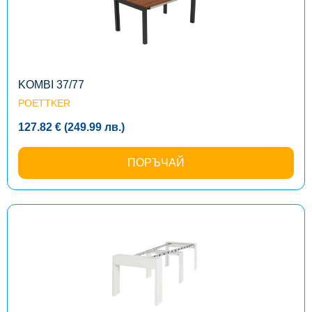
variants.
The
options
may
be
chosen
on
the
KOMBI 37/77
product
POETTKER
page
127.82
€
(249.99
лв.
)
ПОРЪЧАЙ
This
product
has
multiple
variants.
The
options
may
be