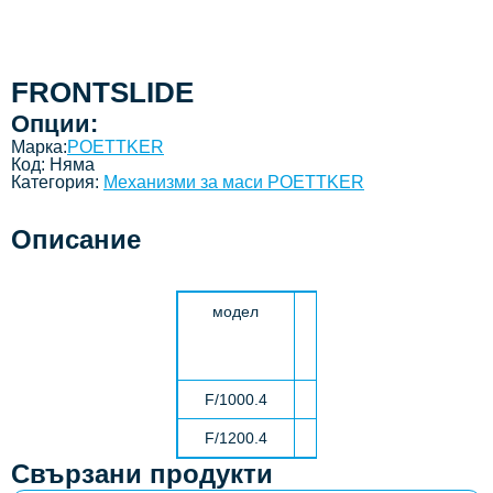
FRONTSLIDE
Опции:
Марка:
POETTKER
Код:
Няма
Категория:
Механизми за маси POETTKER
Описание
модел
X
Y
Z
mm
mm
mm
F/1000.4
1000
665
50
F/1200.4
1200
865
50
Свързани продукти