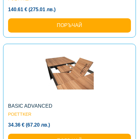
140.61
€
(275.01
лв.
)
ПОРЪЧАЙ
This
product
has
multiple
variants.
The
options
may
be
chosen
on
the
BASIC ADVANCED
product
POETTKER
page
34.36
€
(67.20
лв.
)