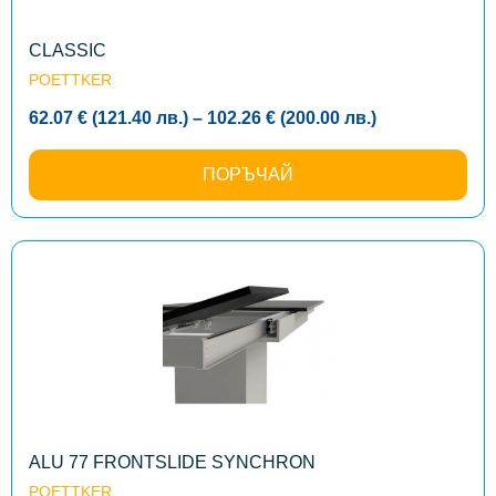
chosen
on
the
CLASSIC
product
POETTKER
page
Price
62.07
€
(121.40
лв.
)
–
102.26
€
(200.00
лв.
)
range:
62.07 €
(121.40
ПОРЪЧАЙ
лв.)
through
102.26 €
(200.00
лв.)
This
product
has
multiple
variants.
The
options
may
be
chosen
on
the
ALU 77 FRONTSLIDE SYNCHRON
product
POETTKER
page