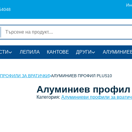
Ин
54048
СТИ
ЛЕПИЛА
КАНТОВЕ
ДРУГИ
АЛУМИНИЕВ
ПРОФИЛИ ЗА ВРАТИЧКИ
АЛУМИНИЕВ ПРОФИЛ PLUS10
Алуминиев профил
Категория:
Алуминиеви профили за вратич