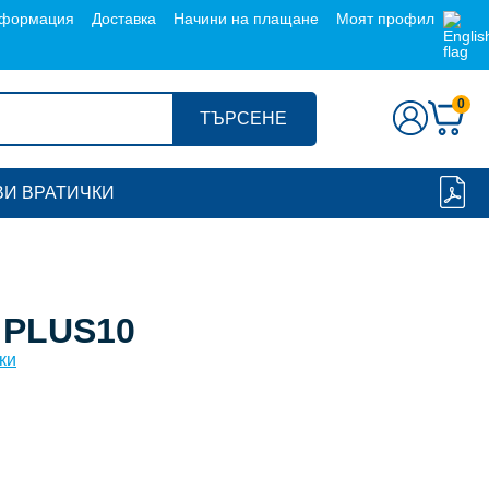
формация
Доставка
Начини на плащане
Моят профил
0
ТЪРСЕНЕ
И ВРАТИЧКИ
 PLUS10
ки