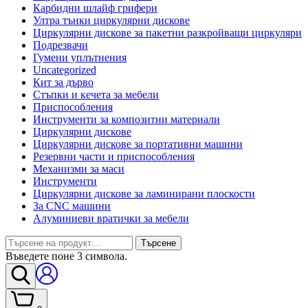
Карбидни шлайф грифери
Ултра тънки циркулярни дискове
Циркулярни дискове за пакетни разкройващи циркуляри
Подрезвачи
Гумени уплътнения
Uncategorized
Кит за дърво
Стъпки и кечета за мебели
Приспособления
Инструменти за композитни материали
Циркулярни дискове
Циркулярни дискове за портативни машини
Резервни части и приспособления
Механизми за маси
Инструменти
Циркулярни дискове за ламинирани плоскости
За CNC машини
Алуминиеви вратички за мебели
Търсене
Въведете поне 3 символа.