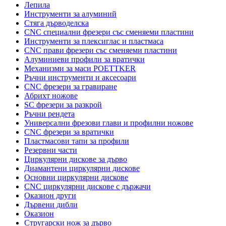
Лепила
Инструменти за алуминий
Стяга дърводелска
CNC специални фрезери със сменяеми пластини
Инструменти за плексиглас и пластмаса
CNC прави фрезери със сменяеми пластини
Алуминиеви профили за вратички
Механизми за маси POETTKER
Ръчни инструменти и аксесоари
CNC фрезери за гравиране
Абрихт ножове
SC фрезери за разкрой
Ръчни рендета
Универсални фрезови глави и профилни ножове
CNC фрезери за вратички
Пластмасови тапи за профили
Резервни части
Циркулярни дискове за дърво
Диамантени циркулярни дискове
Основни циркулярни дискове
CNC циркулярни дискове с държачи
Оказион други
Дървени дибли
Оказион
Стругарски нож за дърво