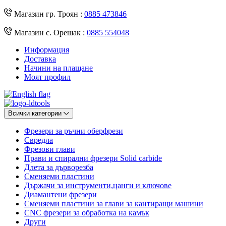
Магазин гр. Троян :
0885 473846
Магазин с. Орешак :
0885 554048
Информация
Доставка
Начини на плащане
Моят профил
Всички категории
Фрезери за ръчни оберфрези
Свредла
Фрезови глави
Прави и спирални фрезери Solid carbide
Длета за дърворезба
Сменяеми пластини
Държачи за инструменти,цанги и ключове
Диамантени фрезери
Сменяеми пластини за глави за кантиращи машини
CNC фрезери за обработка на камък
Други