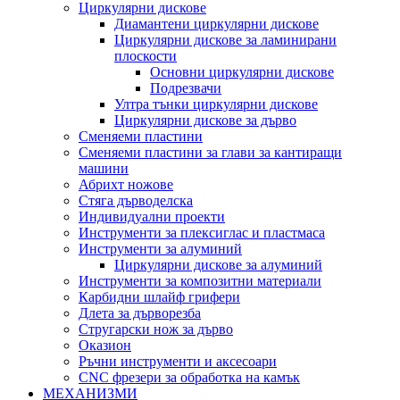
Циркулярни дискове
Диамантени циркулярни дискове
Циркулярни дискове за ламинирани
плоскости
Основни циркулярни дискове
Подрезвачи
Ултра тънки циркулярни дискове
Циркулярни дискове за дърво
Сменяеми пластини
Сменяеми пластини за глави за кантиращи
машини
Абрихт ножове
Стяга дърводелска
Индивидуални проекти
Инструменти за плексиглас и пластмаса
Инструменти за алуминий
Циркулярни дискове за алуминий
Инструменти за композитни материали
Карбидни шлайф грифери
Длета за дърворезба
Стругарски нож за дърво
Оказион
Ръчни инструменти и аксесоари
CNC фрезери за обработка на камък
МЕХАНИЗМИ