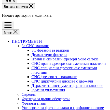
0
Вашата количка
Нямате артикули в количката.
Меню
ИНСТРУМЕНТИ
За CNC машини
SC фрезери за разкрой
Диамантени фрезери
Прави и спирални фрезери Solid carbide
CNC прави фрезери със сменяеми пластини
CNC специални фрезери със сменяеми
пластини
CNC фрезери за гравиране
CNC циркулярни дискове с държачи
Държачи за инструменти,цанги и ключове
Гумени уплътнения
Свредла
Фрезери за ръчни оберфрези
Фрезови глави
Универсални фрезови глави и профилни ножове