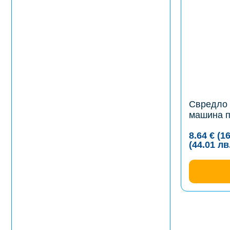
multiple
variants.
The
options
may
be
chosen
on
the
product
page
Свредло 
машина п
8.64
€
(1
(44.01
лв