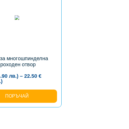
за многошпинделна
роходен отвор
6.90
лв.
)
–
22.50
€
Price
.
)
range:
8.64 €
(16.90
ПОРЪЧАЙ
лв.)
through
22.50 €
(44.01
лв.)