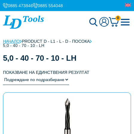
0885 473846
0885 554048
0
НАЧАЛО
PRODUCT D - L1 - L - D - ПОСОКА
5,0 - 40 - 70 - 10 - LH
5,0 - 40 - 70 - 10 - LH
ПОКАЗВАНЕ НА ЕДИНСТВЕНИЯ РЕЗУЛТАТ
This
product
has
multiple
variants.
The
options
may