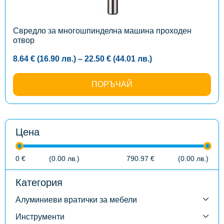
be
chosen
on
the
Свредло за многошпинделна машина проходен
product
отвор
page
Price
8.64
€
(16.90
лв.
)
–
22.50
€
(44.01
лв.
)
range:
8.64 €
(16.90
ПОРЪЧАЙ
лв.)
through
22.50 €
(44.01
лв.)
Цена
0
€
(0.00
лв.
)
790.97
€
(0.00
лв.
)
Категория
Алуминиеви вратички за мебели
Инструменти