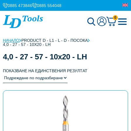
0885 473846
0885 554048
0
НАЧАЛО
PRODUCT D - L1 - L - D - ПОСОКА
4,0 - 27 - 57 - 10X20 - LH
4,0 - 27 - 57 - 10x20 - LH
ПОКАЗВАНЕ НА ЕДИНСТВЕНИЯ РЕЗУЛТАТ
This
product
has
multiple
variants.
The
options
may