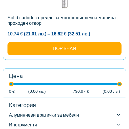
be
chosen
on
the
Solid carbide свредло за многошпинделна машина
product
проходен отвор
page
Price
10.74
€
(21.01
лв.
)
–
16.62
€
(32.51
лв.
)
range:
10.74 €
(21.01
ПОРЪЧАЙ
лв.)
through
16.62 €
(32.51
лв.)
Цена
0
€
(0.00
лв.
)
790.97
€
(0.00
лв.
)
Категория
Алуминиеви вратички за мебели
Инструменти