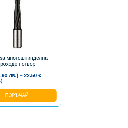
за многошпинделна
роходен отвор
6.90
лв.
)
–
22.50
€
Price
.
)
range:
8.64 €
(16.90
ПОРЪЧАЙ
лв.)
through
22.50 €
(44.01
лв.)