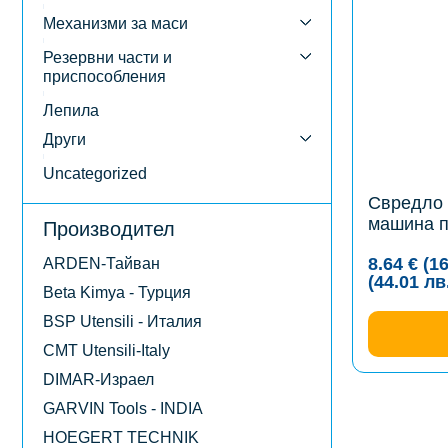
multiple
variants.
Механизми за маси
The
options
Резервни части и
may
приспособления
be
chosen
Лепила
on
the
Други
product
page
Uncategorized
Свредло 
машина п
Производител
8.64
€
(1
ARDEN-Тайван
(44.01
лв
Beta Kimya - Турция
BSP Utensili - Италия
CMT Utensili-Italy
DIMAR-Израел
GARVIN Tools - INDIA
HOEGERT TECHNIK