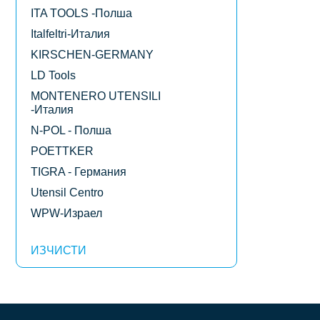
ITA TOOLS -Полша
Italfeltri-Италия
KIRSCHEN-GERMANY
LD Tools
MONTENERO UTENSILI
-Италия
N-POL - Полша
POETTKER
TIGRA - Германия
Utensil Centro
WPW-Израел