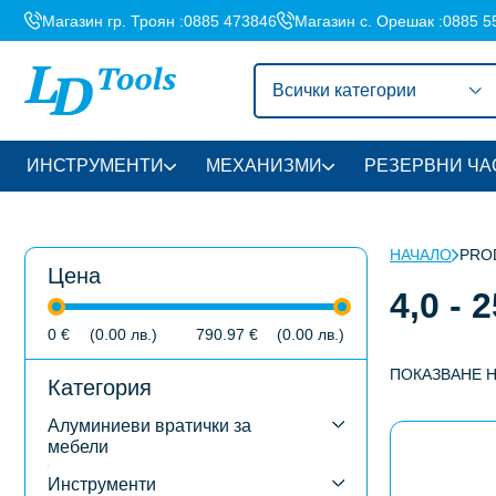
Магазин гр. Троян :
0885 473846
Магазин с. Орешак :
0885 5
Всички категории
ИНСТРУМЕНТИ
МЕХАНИЗМИ
РЕЗЕРВНИ ЧА
НАЧАЛО
PROD
Цена
4,0 - 2
0
€
(0.00
лв.
)
790.97
€
(0.00
лв.
)
ПОКАЗВАНЕ 
Категория
Алуминиеви вратички за
This
мебели
product
has
Инструменти