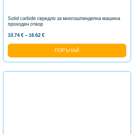
be
chosen
on
the
Solid carbide свредло за многошпинделна машина
product
проходен отвор
page
Price
10.74
€
–
16.62
€
range:
10.74 €
through
ПОРЪЧАЙ
16.62 €