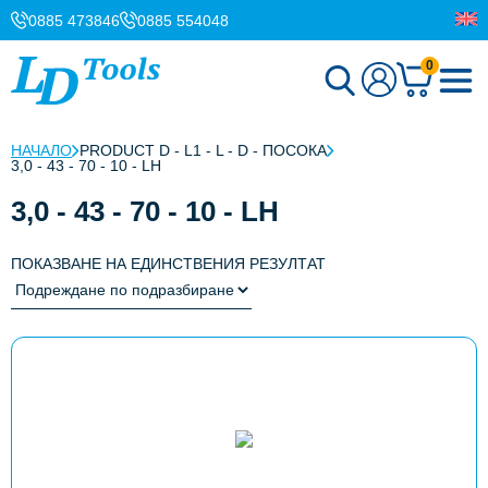
0885 473846
0885 554048
0
НАЧАЛО
PRODUCT D - L1 - L - D - ПОСОКА
3,0 - 43 - 70 - 10 - LH
3,0 - 43 - 70 - 10 - LH
ПОКАЗВАНЕ НА ЕДИНСТВЕНИЯ РЕЗУЛТАТ
This
product
has
multiple
variants.
The
options
may