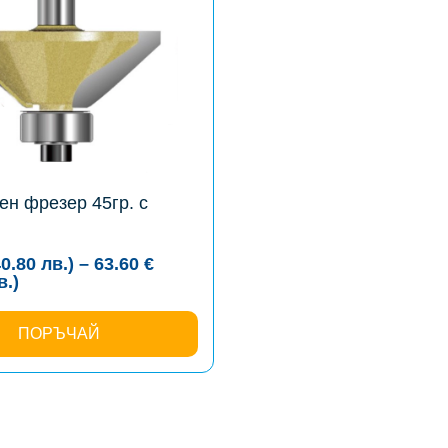
ен фрезер 45гр. с
40.80
лв.
)
–
63.60
€
Price
в.
)
range:
20.86 €
(40.80
ПОРЪЧАЙ
лв.)
through
63.60 €
(124.39
лв.)