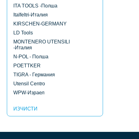
ITA TOOLS -Полша
Italfeltri-Италия
KIRSCHEN-GERMANY
LD Tools
MONTENERO UTENSILI
-Италия
N-POL - Полша
POETTKER
TIGRA - Германия
Utensil Centro
WPW-Израел