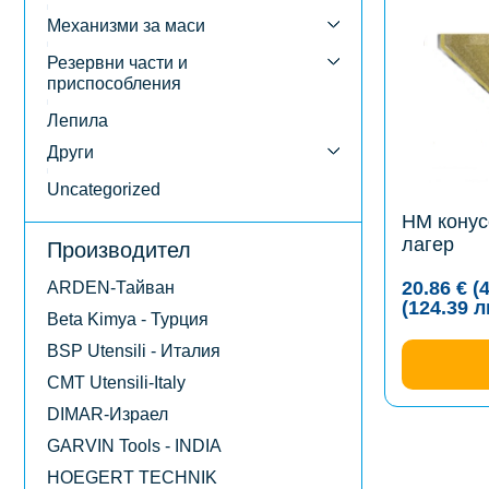
multiple
variants.
Механизми за маси
The
options
Резервни части и
may
приспособления
be
chosen
Лепила
on
the
Други
product
page
Uncategorized
HM конус
лагер
Производител
20.86
€
(
ARDEN-Тайван
(124.39
л
Beta Kimya - Турция
BSP Utensili - Италия
CMT Utensili-Italy
DIMAR-Израел
GARVIN Tools - INDIA
HOEGERT TECHNIK