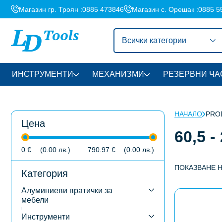
Магазин гр. Троян :
0885 473846
Магазин с. Орешак :
0885 5
Всички категории
ИНСТРУМЕНТИ
МЕХАНИЗМИ
РЕЗЕРВНИ ЧА
НАЧАЛО
PROD
Цена
60,5 - 
0
€
(0.00
лв.
)
790.97
€
(0.00
лв.
)
ПОКАЗВАНЕ 
Категория
Алуминиеви вратички за
This
мебели
product
has
Инструменти