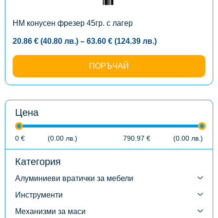
chosen
on
the
HM конусен фрезер 45гр. с лагер
product
page
Price
20.86
€
(40.80
лв.
)
–
63.60
€
(124.39
лв.
)
range:
20.86 €
(40.80
ПОРЪЧАЙ
лв.)
through
63.60 €
(124.39
лв.)
Цена
0
€
(0.00
лв.
)
790.97
€
(0.00
лв.
)
Категория
Алуминиеви вратички за мебели
Инструменти
Механизми за маси