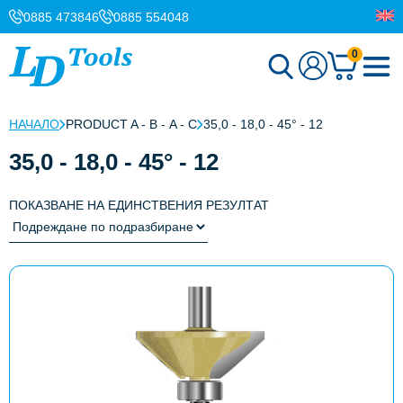
0885 473846
0885 554048
0
НАЧАЛО
PRODUCT A - B - Α - C
35,0 - 18,0 - 45° - 12
35,0 - 18,0 - 45° - 12
ПОКАЗВАНЕ НА ЕДИНСТВЕНИЯ РЕЗУЛТАТ
This
product
has
multiple
variants.
The
options
may
be