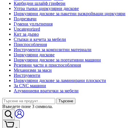
Карбидни шлайф грифери
Ултра тънки циркулярни дискове
Циркулярни дискове за пакетни разкройващи циркуляри
Подрезвачи
Гумени уплътнения
Uncategorized
Кит за дърво
Стъпки и кечета за мебели
Приспособления
Инструменти за композитни материали
Циркулярни дискове
Циркулярни дискове за портативни машини
Резервни части и приспособления
Механизми за маси
Инструменти
Циркулярни дискове за ламинирани плоскости
За CNC машини
Алуминиеви вратички за мебели
Търсене
Въведете поне 3 символа.