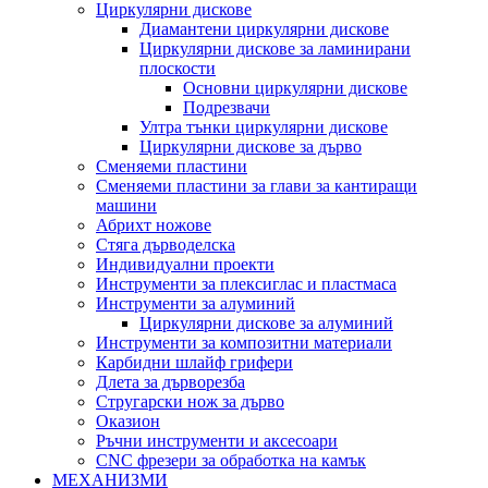
Циркулярни дискове
Диамантени циркулярни дискове
Циркулярни дискове за ламинирани
плоскости
Основни циркулярни дискове
Подрезвачи
Ултра тънки циркулярни дискове
Циркулярни дискове за дърво
Сменяеми пластини
Сменяеми пластини за глави за кантиращи
машини
Абрихт ножове
Стяга дърводелска
Индивидуални проекти
Инструменти за плексиглас и пластмаса
Инструменти за алуминий
Циркулярни дискове за алуминий
Инструменти за композитни материали
Карбидни шлайф грифери
Длета за дърворезба
Стругарски нож за дърво
Оказион
Ръчни инструменти и аксесоари
CNC фрезери за обработка на камък
МЕХАНИЗМИ