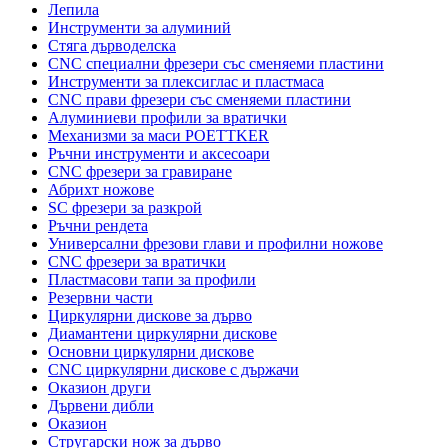
Лепила
Инструменти за алуминий
Стяга дърводелска
CNC специални фрезери със сменяеми пластини
Инструменти за плексиглас и пластмаса
CNC прави фрезери със сменяеми пластини
Алуминиеви профили за вратички
Механизми за маси POETTKER
Ръчни инструменти и аксесоари
CNC фрезери за гравиране
Абрихт ножове
SC фрезери за разкрой
Ръчни рендета
Универсални фрезови глави и профилни ножове
CNC фрезери за вратички
Пластмасови тапи за профили
Резервни части
Циркулярни дискове за дърво
Диамантени циркулярни дискове
Основни циркулярни дискове
CNC циркулярни дискове с държачи
Оказион други
Дървени дибли
Оказион
Стругарски нож за дърво