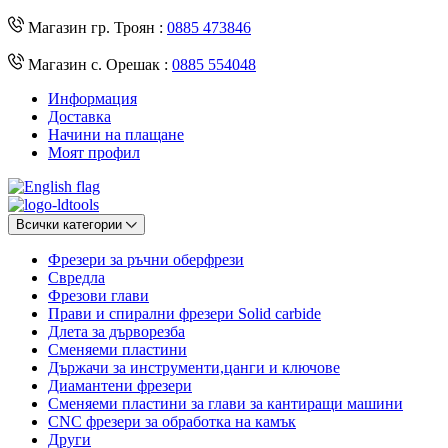
Магазин гр. Троян :
0885 473846
Магазин с. Орешак :
0885 554048
Информация
Доставка
Начини на плащане
Моят профил
Всички категории
Фрезери за ръчни оберфрези
Свредла
Фрезови глави
Прави и спирални фрезери Solid carbide
Длета за дърворезба
Сменяеми пластини
Държачи за инструменти,цанги и ключове
Диамантени фрезери
Сменяеми пластини за глави за кантиращи машини
CNC фрезери за обработка на камък
Други