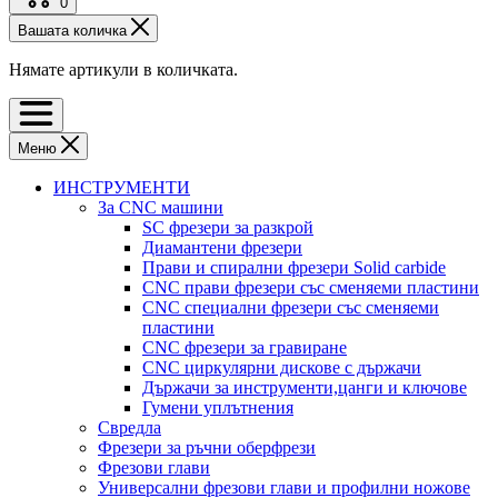
0
Вашата количка
Нямате артикули в количката.
Меню
ИНСТРУМЕНТИ
За CNC машини
SC фрезери за разкрой
Диамантени фрезери
Прави и спирални фрезери Solid carbide
CNC прави фрезери със сменяеми пластини
CNC специални фрезери със сменяеми
пластини
CNC фрезери за гравиране
CNC циркулярни дискове с държачи
Държачи за инструменти,цанги и ключове
Гумени уплътнения
Свредла
Фрезери за ръчни оберфрези
Фрезови глави
Универсални фрезови глави и профилни ножове