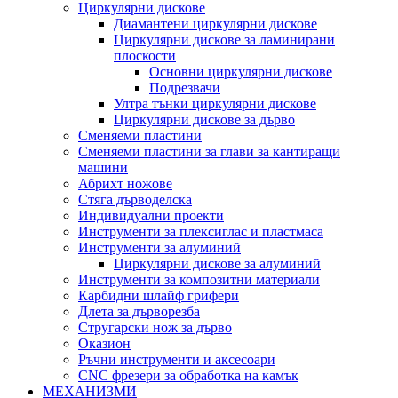
Циркулярни дискове
Диамантени циркулярни дискове
Циркулярни дискове за ламинирани
плоскости
Основни циркулярни дискове
Подрезвачи
Ултра тънки циркулярни дискове
Циркулярни дискове за дърво
Сменяеми пластини
Сменяеми пластини за глави за кантиращи
машини
Абрихт ножове
Стяга дърводелска
Индивидуални проекти
Инструменти за плексиглас и пластмаса
Инструменти за алуминий
Циркулярни дискове за алуминий
Инструменти за композитни материали
Карбидни шлайф грифери
Длета за дърворезба
Стругарски нож за дърво
Оказион
Ръчни инструменти и аксесоари
CNC фрезери за обработка на камък
МЕХАНИЗМИ