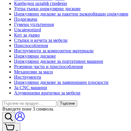
Карбидни шлайф грифери
Ултра тънки циркулярни дискове
Циркулярни дискове за пакетни разкройващи циркуляри
Подрезвачи
Гумени уплътнения
Uncategorized
Кит за дърво
Стъпки и кечета за мебели
Приспособления
Инструменти за композитни материали
Циркулярни дискове
Циркулярни дискове за портативни машини
Резервни части и приспособления
Механизми за маси
Инструменти
Циркулярни дискове за ламинирани плоскости
За CNC машини
Алуминиеви вратички за мебели
Търсене
Въведете поне 3 символа.