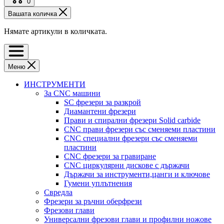
0
Вашата количка
Нямате артикули в количката.
Меню
ИНСТРУМЕНТИ
За CNC машини
SC фрезери за разкрой
Диамантени фрезери
Прави и спирални фрезери Solid carbide
CNC прави фрезери със сменяеми пластини
CNC специални фрезери със сменяеми
пластини
CNC фрезери за гравиране
CNC циркулярни дискове с държачи
Държачи за инструменти,цанги и ключове
Гумени уплътнения
Свредла
Фрезери за ръчни оберфрези
Фрезови глави
Универсални фрезови глави и профилни ножове