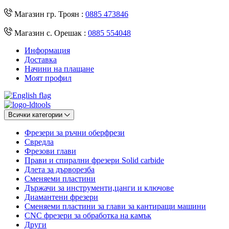
Магазин гр. Троян :
0885 473846
Магазин с. Орешак :
0885 554048
Информация
Доставка
Начини на плащане
Моят профил
Всички категории
Фрезери за ръчни оберфрези
Свредла
Фрезови глави
Прави и спирални фрезери Solid carbide
Длета за дърворезба
Сменяеми пластини
Държачи за инструменти,цанги и ключове
Диамантени фрезери
Сменяеми пластини за глави за кантиращи машини
CNC фрезери за обработка на камък
Други