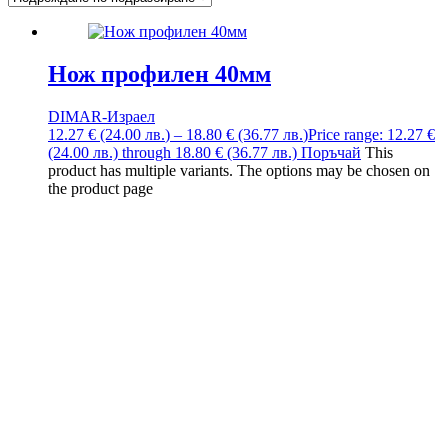
Нож профилен 40мм
DIMAR-Израел
12.27
€
(24.00
лв.
)
–
18.80
€
(36.77
лв.
)
Price range: 12.27 €
(24.00 лв.) through 18.80 € (36.77 лв.)
Поръчай
This
product has multiple variants. The options may be chosen on
the product page