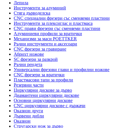
Лепила
Инструменти за алуминий
Стяга дърводелска
CNC специални фрезери със сменяеми пластини
Инструменти за плексиглас и пластмаса
CNC прави фрезери със сменяеми пластини
Алуминиеви профили за вратички
Механизми за маси POETTKER
Ръчни инструменти и аксесоари
CNC фрезери за гравиране
Абрихт ножове
SC фрезери за разкрой
Ръчни рендета
Универсални фрезови глави и профилни ножове
CNC фрезери за вратички
Пластмасови тапи за профили
Резервни части
Циркулярни дискове за дърво
Диамантени циркулярни дискове
Основни циркулярни дискове
CNC циркулярни дискове с държачи
Оказион други
Дървени дибли
Оказион
Стругарски нож за дърво