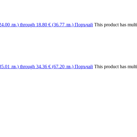
24.00 лв.) through 18.80 € (36.77 лв.)
Поръчай
This product has mult
35.01 лв.) through 34.36 € (67.20 лв.)
Поръчай
This product has mult