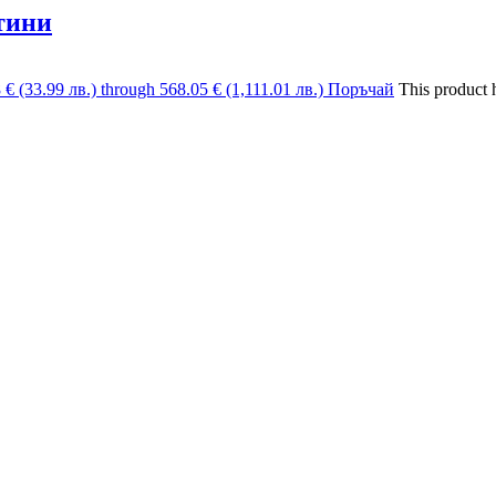
тини
8 € (33.99 лв.) through 568.05 € (1,111.01 лв.)
Поръчай
This product 