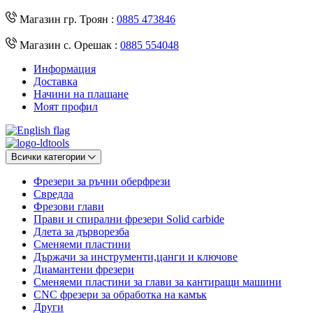
Магазин гр. Троян :
0885 473846
Магазин с. Орешак :
0885 554048
Информация
Доставка
Начини на плащане
Моят профил
Всички категории
Фрезери за ръчни оберфрези
Свредла
Фрезови глави
Прави и спирални фрезери Solid carbide
Длета за дърворезба
Сменяеми пластини
Държачи за инструменти,цанги и ключове
Диамантени фрезери
Сменяеми пластини за глави за кантиращи машини
CNC фрезери за обработка на камък
Други