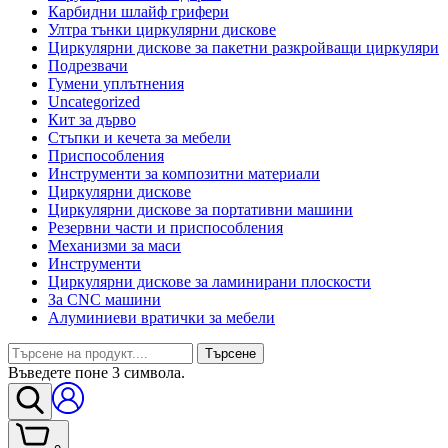
Карбидни шлайф грифери
Ултра тънки циркулярни дискове
Циркулярни дискове за пакетни разкройващи циркуляри
Подрезвачи
Гумени уплътнения
Uncategorized
Кит за дърво
Стъпки и кечета за мебели
Приспособления
Инструменти за композитни материали
Циркулярни дискове
Циркулярни дискове за портативни машини
Резервни части и приспособления
Механизми за маси
Инструменти
Циркулярни дискове за ламинирани плоскости
За CNC машини
Алуминиеви вратички за мебели
Търсене
Въведете поне 3 символа.