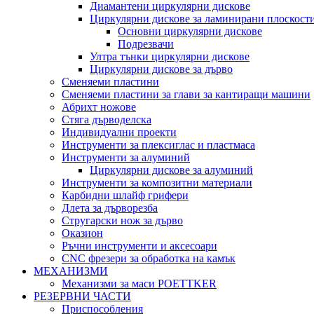
Диамантени циркулярни дискове
Циркулярни дискове за ламинирани плоскост
Основни циркулярни дискове
Подрезвачи
Ултра тънки циркулярни дискове
Циркулярни дискове за дърво
Сменяеми пластини
Сменяеми пластини за глави за кантиращи машини
Абрихт ножове
Стяга дърводелска
Индивидуални проекти
Инструменти за плексиглас и пластмаса
Инструменти за алуминий
Циркулярни дискове за алуминий
Инструменти за композитни материали
Карбидни шлайф грифери
Длета за дърворезба
Стругарски нож за дърво
Оказион
Ръчни инструменти и аксесоари
CNC фрезери за обработка на камък
МЕХАНИЗМИ
Механизми за маси POETTKER
РЕЗЕРВНИ ЧАСТИ
Приспособления