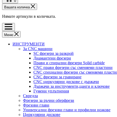
0
Вашата количка
Нямате артикули в количката.
Меню
ИНСТРУМЕНТИ
За CNC машини
SC фрезери за разкрой
Диамантени фрезери
Прави и спирални фрезери Solid carbide
CNC прави фрезери със сменяеми пластини
CNC специални фрезери със сменяеми пласт
CNC фрезери за гравиране
CNC циркулярни дискове с държачи
Държачи за инструменти,цанги и ключове
Гумени уплътнения
Свредла
Фрезери за ръчни оберфрези
Фрезови глави
Универсални фрезови глави и профилни ножове
Циркулярни дискове