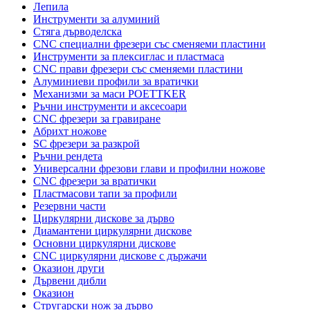
Лепила
Инструменти за алуминий
Стяга дърводелска
CNC специални фрезери със сменяеми пластини
Инструменти за плексиглас и пластмаса
CNC прави фрезери със сменяеми пластини
Алуминиеви профили за вратички
Механизми за маси POETTKER
Ръчни инструменти и аксесоари
CNC фрезери за гравиране
Абрихт ножове
SC фрезери за разкрой
Ръчни рендета
Универсални фрезови глави и профилни ножове
CNC фрезери за вратички
Пластмасови тапи за профили
Резервни части
Циркулярни дискове за дърво
Диамантени циркулярни дискове
Основни циркулярни дискове
CNC циркулярни дискове с държачи
Оказион други
Дървени дибли
Оказион
Стругарски нож за дърво