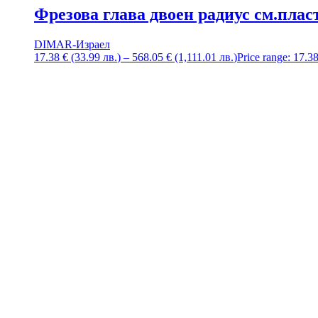
Фрезова глава двоен радиус см.плас
DIMAR-Израел
17.38
€
(33.99
лв.
)
–
568.05
€
(1,111.01
лв.
)
Price range: 17.3