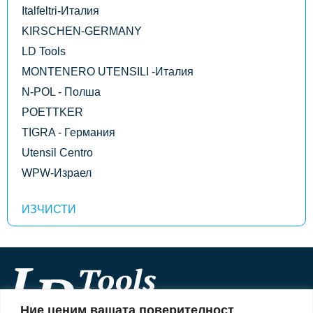
Italfeltri-Италия
KIRSCHEN-GERMANY
LD Tools
MONTENERO UTENSILI -Италия
N-POL - Полша
POETTKER
TIGRA - Германия
Utensil Centro
WPW-Израел
Ние ценим вашата поверителност