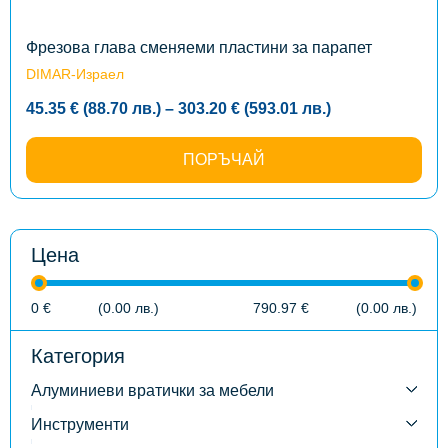
chosen
on
the
Фрезова глава сменяеми пластини за парапет
product
DIMAR-Израел
page
Price
45.35
€
(88.70
лв.
)
–
303.20
€
(593.01
лв.
)
range:
45.35 €
(88.70
ПОРЪЧАЙ
лв.)
through
303.20 €
(593.01
лв.)
Цена
0
€
(0.00
лв.
)
790.97
€
(0.00
лв.
)
Категория
Алуминиеви вратички за мебели
Инструменти