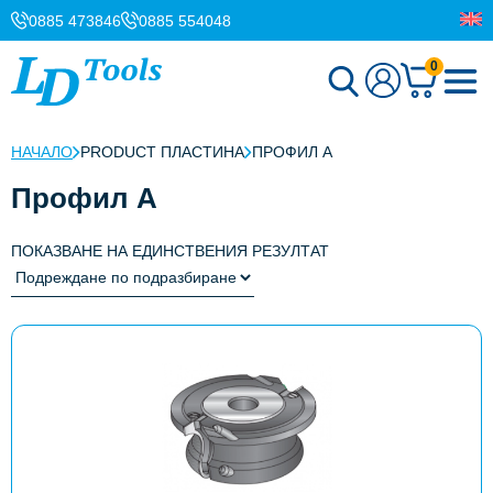
0885 473846
0885 554048
0
НАЧАЛО
PRODUCT ПЛАСТИНА
ПРОФИЛ A
Профил A
ПОКАЗВАНЕ НА ЕДИНСТВЕНИЯ РЕЗУЛТАТ
This
product
has
multiple
variants.
The
options
may
be