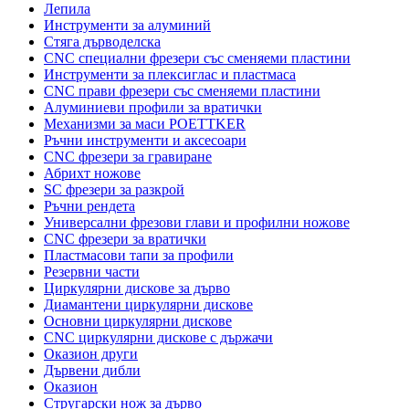
Лепила
Инструменти за алуминий
Стяга дърводелска
CNC специални фрезери със сменяеми пластини
Инструменти за плексиглас и пластмаса
CNC прави фрезери със сменяеми пластини
Алуминиеви профили за вратички
Механизми за маси POETTKER
Ръчни инструменти и аксесоари
CNC фрезери за гравиране
Абрихт ножове
SC фрезери за разкрой
Ръчни рендета
Универсални фрезови глави и профилни ножове
CNC фрезери за вратички
Пластмасови тапи за профили
Резервни части
Циркулярни дискове за дърво
Диамантени циркулярни дискове
Основни циркулярни дискове
CNC циркулярни дискове с държачи
Оказион други
Дървени дибли
Оказион
Стругарски нож за дърво