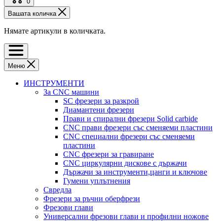
0
Вашата количка
Нямате артикули в количката.
Меню
ИНСТРУМЕНТИ
За CNC машини
SC фрезери за разкрой
Диамантени фрезери
Прави и спирални фрезери Solid carbide
CNC прави фрезери със сменяеми пластини
CNC специални фрезери със сменяеми
пластини
CNC фрезери за гравиране
CNC циркулярни дискове с държачи
Държачи за инструменти,цанги и ключове
Гумени уплътнения
Свредла
Фрезери за ръчни оберфрези
Фрезови глави
Универсални фрезови глави и профилни ножове