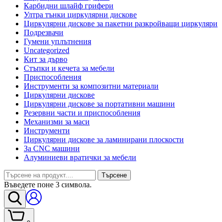
Карбидни шлайф грифери
Ултра тънки циркулярни дискове
Циркулярни дискове за пакетни разкройващи циркуляри
Подрезвачи
Гумени уплътнения
Uncategorized
Кит за дърво
Стъпки и кечета за мебели
Приспособления
Инструменти за композитни материали
Циркулярни дискове
Циркулярни дискове за портативни машини
Резервни части и приспособления
Механизми за маси
Инструменти
Циркулярни дискове за ламинирани плоскости
За CNC машини
Алуминиеви вратички за мебели
Търсене
Въведете поне 3 символа.