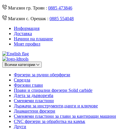
Магазин гр. Троян :
0885 473846
Магазин с. Орешак :
0885 554048
Информация
Доставка
Начини на плащане
Моят профил
Всички категории
Фрезери за ръчни оберфрези
Свредла
Фрезови глави
Прави и спирални фрезери Solid carbide
Длета за дърворезба
Сменяеми пластини
Държачи за инструменти,цанги и ключове
Диамантени фрезери
Сменяеми пластини за глави за кантиращи машини
CNC фрезери за обработка на камък
Други