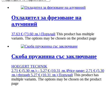
Охладител за фрезоване на
алуминий
37.63
€
(73.60
лв.
)
Поръчай
This product has multiple
variants. The options may be chosen on the product page
Скоба пружинна със заключване
HOEGERT TECHNIK
2.71
€
(5.30
лв.
)
–
5.27
€
(10.31
лв.
)
Price range: 2.71 € (5.30
лв.) through 5.27 € (10.31 лв.)
Поръчай
This product has
multiple variants. The options may be chosen on the product
page