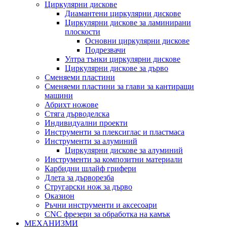
Циркулярни дискове
Диамантени циркулярни дискове
Циркулярни дискове за ламинирани
плоскости
Основни циркулярни дискове
Подрезвачи
Ултра тънки циркулярни дискове
Циркулярни дискове за дърво
Сменяеми пластини
Сменяеми пластини за глави за кантиращи
машини
Абрихт ножове
Стяга дърводелска
Индивидуални проекти
Инструменти за плексиглас и пластмаса
Инструменти за алуминий
Циркулярни дискове за алуминий
Инструменти за композитни материали
Карбидни шлайф грифери
Длета за дърворезба
Стругарски нож за дърво
Оказион
Ръчни инструменти и аксесоари
CNC фрезери за обработка на камък
МЕХАНИЗМИ