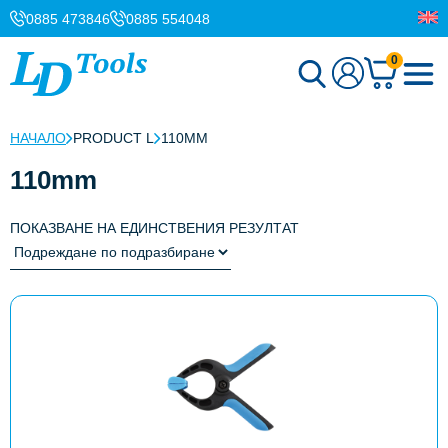
0885 473846
0885 554048
0
НАЧАЛО
PRODUCT L
110MM
110mm
ПОКАЗВАНЕ НА ЕДИНСТВЕНИЯ РЕЗУЛТАТ
This
product
has
multiple
variants.
The
options
may
be