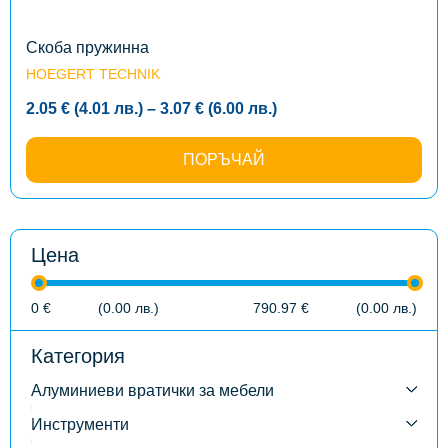
chosen
on
the
Скоба пружинна
product
HOEGERT TECHNIK
page
Price
2.05
€
(4.01
лв.
)
–
3.07
€
(6.00
лв.
)
range:
2.05 €
(4.01
ПОРЪЧАЙ
лв.)
through
3.07 €
(6.00
лв.)
Цена
0
€
(0.00
лв.
)
790.97
€
(0.00
лв.
)
Категория
Алуминиеви вратички за мебели
Инструменти