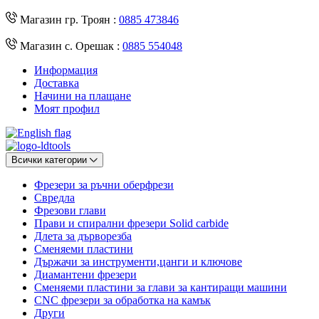
Магазин гр. Троян :
0885 473846
Магазин с. Орешак :
0885 554048
Информация
Доставка
Начини на плащане
Моят профил
Всички категории
Фрезери за ръчни оберфрези
Свредла
Фрезови глави
Прави и спирални фрезери Solid carbide
Длета за дърворезба
Сменяеми пластини
Държачи за инструменти,цанги и ключове
Диамантени фрезери
Сменяеми пластини за глави за кантиращи машини
CNC фрезери за обработка на камък
Други