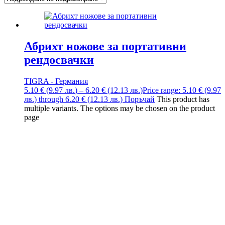
Абрихт ножове за портативни
рендосвачки
TIGRA - Германия
5.10
€
(9.97
лв.
)
–
6.20
€
(12.13
лв.
)
Price range: 5.10 € (9.97
лв.) through 6.20 € (12.13 лв.)
Поръчай
This product has
multiple variants. The options may be chosen on the product
page