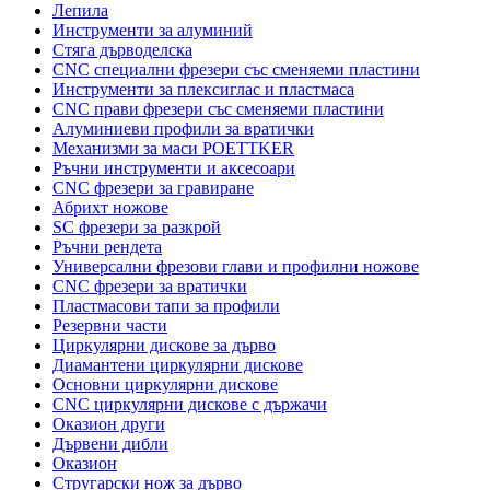
Лепила
Инструменти за алуминий
Стяга дърводелска
CNC специални фрезери със сменяеми пластини
Инструменти за плексиглас и пластмаса
CNC прави фрезери със сменяеми пластини
Алуминиеви профили за вратички
Механизми за маси POETTKER
Ръчни инструменти и аксесоари
CNC фрезери за гравиране
Абрихт ножове
SC фрезери за разкрой
Ръчни рендета
Универсални фрезови глави и профилни ножове
CNC фрезери за вратички
Пластмасови тапи за профили
Резервни части
Циркулярни дискове за дърво
Диамантени циркулярни дискове
Основни циркулярни дискове
CNC циркулярни дискове с държачи
Оказион други
Дървени дибли
Оказион
Стругарски нож за дърво