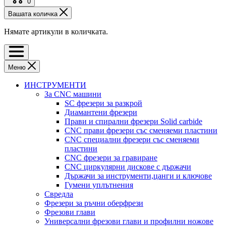
0
Вашата количка
Нямате артикули в количката.
Меню
ИНСТРУМЕНТИ
За CNC машини
SC фрезери за разкрой
Диамантени фрезери
Прави и спирални фрезери Solid carbide
CNC прави фрезери със сменяеми пластини
CNC специални фрезери със сменяеми
пластини
CNC фрезери за гравиране
CNC циркулярни дискове с държачи
Държачи за инструменти,цанги и ключове
Гумени уплътнения
Свредла
Фрезери за ръчни оберфрези
Фрезови глави
Универсални фрезови глави и профилни ножове