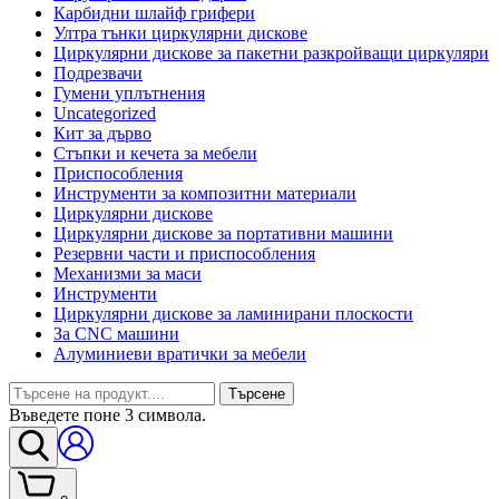
Карбидни шлайф грифери
Ултра тънки циркулярни дискове
Циркулярни дискове за пакетни разкройващи циркуляри
Подрезвачи
Гумени уплътнения
Uncategorized
Кит за дърво
Стъпки и кечета за мебели
Приспособления
Инструменти за композитни материали
Циркулярни дискове
Циркулярни дискове за портативни машини
Резервни части и приспособления
Механизми за маси
Инструменти
Циркулярни дискове за ламинирани плоскости
За CNC машини
Алуминиеви вратички за мебели
Търсене
Въведете поне 3 символа.