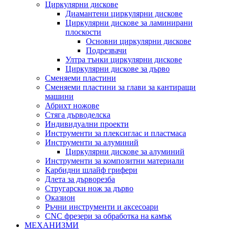
Циркулярни дискове
Диамантени циркулярни дискове
Циркулярни дискове за ламинирани
плоскости
Основни циркулярни дискове
Подрезвачи
Ултра тънки циркулярни дискове
Циркулярни дискове за дърво
Сменяеми пластини
Сменяеми пластини за глави за кантиращи
машини
Абрихт ножове
Стяга дърводелска
Индивидуални проекти
Инструменти за плексиглас и пластмаса
Инструменти за алуминий
Циркулярни дискове за алуминий
Инструменти за композитни материали
Карбидни шлайф грифери
Длета за дърворезба
Стругарски нож за дърво
Оказион
Ръчни инструменти и аксесоари
CNC фрезери за обработка на камък
МЕХАНИЗМИ