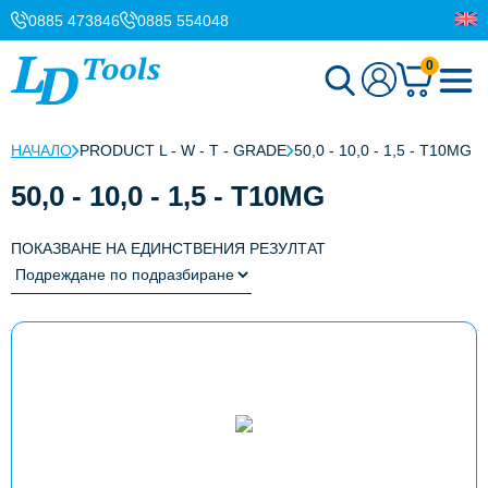
0885 473846
0885 554048
0
НАЧАЛО
PRODUCT L - W - T - GRADE
50,0 - 10,0 - 1,5 - T10MG
50,0 - 10,0 - 1,5 - T10MG
ПОКАЗВАНЕ НА ЕДИНСТВЕНИЯ РЕЗУЛТАТ
This
product
has
multiple
variants.
The
options
may
be