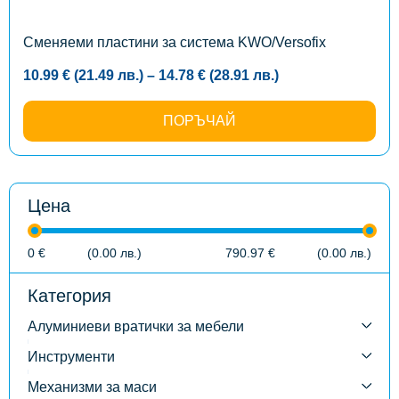
chosen
on
the
Сменяеми пластини за система KWO/Versofix
product
page
Price
10.99
€
(21.49
лв.
)
–
14.78
€
(28.91
лв.
)
range:
10.99 €
(21.49
ПОРЪЧАЙ
лв.)
through
14.78 €
(28.91
лв.)
Цена
0
€
(0.00
лв.
)
790.97
€
(0.00
лв.
)
Категория
Алуминиеви вратички за мебели
Инструменти
Механизми за маси