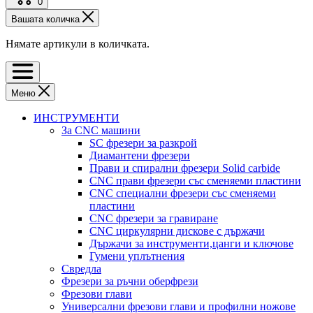
0
Вашата количка
Нямате артикули в количката.
Меню
ИНСТРУМЕНТИ
За CNC машини
SC фрезери за разкрой
Диамантени фрезери
Прави и спирални фрезери Solid carbide
CNC прави фрезери със сменяеми пластини
CNC специални фрезери със сменяеми
пластини
CNC фрезери за гравиране
CNC циркулярни дискове с държачи
Държачи за инструменти,цанги и ключове
Гумени уплътнения
Свредла
Фрезери за ръчни оберфрези
Фрезови глави
Универсални фрезови глави и профилни ножове