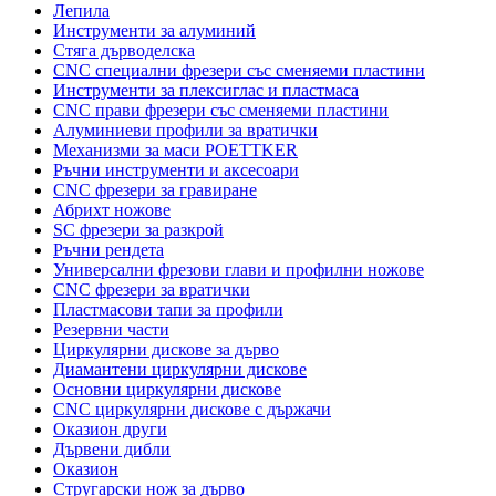
Лепила
Инструменти за алуминий
Стяга дърводелска
CNC специални фрезери със сменяеми пластини
Инструменти за плексиглас и пластмаса
CNC прави фрезери със сменяеми пластини
Алуминиеви профили за вратички
Механизми за маси POETTKER
Ръчни инструменти и аксесоари
CNC фрезери за гравиране
Абрихт ножове
SC фрезери за разкрой
Ръчни рендета
Универсални фрезови глави и профилни ножове
CNC фрезери за вратички
Пластмасови тапи за профили
Резервни части
Циркулярни дискове за дърво
Диамантени циркулярни дискове
Основни циркулярни дискове
CNC циркулярни дискове с държачи
Оказион други
Дървени дибли
Оказион
Стругарски нож за дърво