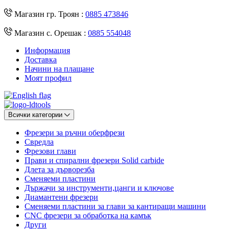
Магазин гр. Троян :
0885 473846
Магазин с. Орешак :
0885 554048
Информация
Доставка
Начини на плащане
Моят профил
Всички категории
Фрезери за ръчни оберфрези
Свредла
Фрезови глави
Прави и спирални фрезери Solid carbide
Длета за дърворезба
Сменяеми пластини
Държачи за инструменти,цанги и ключове
Диамантени фрезери
Сменяеми пластини за глави за кантиращи машини
CNC фрезери за обработка на камък
Други