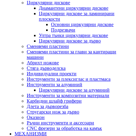
Циркулярни дискове
Диамантени циркулярни дискове
Циркулярни дискове за ламинирани
плоскости
Основни циркулярни дискове
Подрезвачи
Ултра тънки циркулярни дискове
Циркулярни дискове за дърво
Сменяеми пластини
Сменяеми пластини за глави за кантиращи
машини
Абрихт ножове
Стяга дърводелска
Индивидуални проекти
Инструменти за плексиглас и пластмаса
Инструменти за алуминий
Циркулярни дискове за алуминий
Инструменти за композитни материали
Карбидни шлайф грифери
Длета за дърворезба
Стругарски нож за дърво
Оказион
Ръчни инструменти и аксесоари
CNC фрезери за обработка на камък
МЕХАНИЗМИ