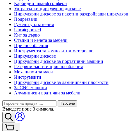
Карбидни шлайф грифери
Ултра тънки циркулярни дискове
Циркулярни дискове за пакетни разкройващи циркуляри
Подрезвачи
Гумени уплътнения
Uncategorized
Кит за дърво
Стъпки и кечета за мебели
Приспособления
Инструменти за композитни материали
Циркулярни дискове
Циркулярни дискове за портативни машини
Резервни части и приспособления
Механизми за маси
Инструменти
Циркулярни дискове за ламинирани плоскости
За CNC машини
Алуминиеви вратички за мебели
Търсене
Въведете поне 3 символа.