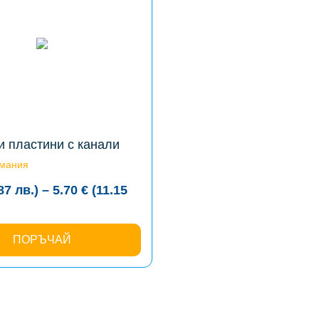
 пластини с канали
рмания
.87
лв.
)
–
5.70
€
(11.15
:
€
ПОРЪЧАЙ
ugh
€
5