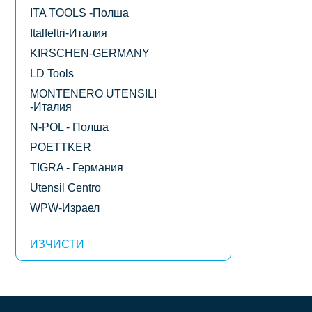
ITA TOOLS -Полша
Italfeltri-Италия
KIRSCHEN-GERMANY
LD Tools
MONTENERO UTENSILI
-Италия
N-POL - Полша
POETTKER
TIGRA - Германия
Utensil Centro
WPW-Израел