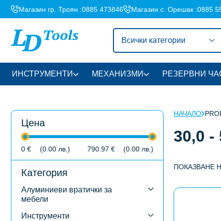
Магазин гр. Троян :
0885 473846
Магазин с. Орешак :
0885 5
Всички категории
ИНСТРУМЕНТИ
МЕХАНИЗМИ
РЕЗЕРВНИ ЧА
НАЧАЛО
PROD
Цена
30,0 -
0
€
(0.00
лв.
)
790.97
€
(0.00
лв.
)
ПОКАЗВАНЕ 
Категория
Алуминиеви вратички за
This
мебели
product
has
Инструменти