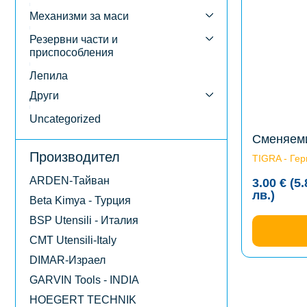
multiple
variants.
Механизми за маси
The
options
Резервни части и
may
приспособления
be
chosen
Лепила
on
the
Други
product
page
Uncategorized
Сменяеми
Производител
TIGRA - Ге
ARDEN-Тайван
3.00
€
(5
Price
лв.
)
Beta Kimya - Турция
range
3.00 
BSP Utensili - Италия
(5.87
CMT Utensili-Italy
лв.)
thro
DIMAR-Израел
5.70 
GARVIN Tools - INDIA
(11.1
лв.)
HOEGERT TECHNIK