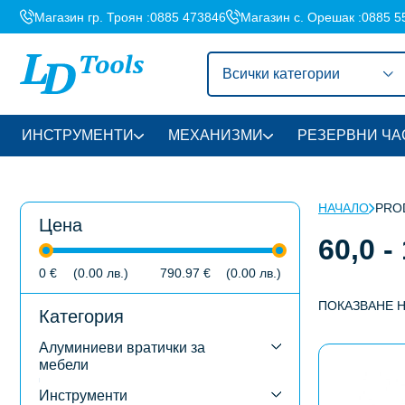
Магазин гр. Троян :
0885 473846
Магазин с. Орешак :
0885 5
Всички категории
ИНСТРУМЕНТИ
МЕХАНИЗМИ
РЕЗЕРВНИ ЧА
НАЧАЛО
PROD
Цена
60,0 -
0
€
(0.00
лв.
)
790.97
€
(0.00
лв.
)
ПОКАЗВАНЕ 
Категория
Алуминиеви вратички за
This
мебели
product
has
Инструменти