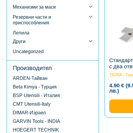
multiple
variants.
Механизми за маси
The
options
Резервни части и
may
приспособления
be
chosen
Лепила
on
the
Други
product
page
Uncategorized
Стандарт
с два от
Производител
TIGRA - Ге
ARDEN-Тайван
4.90
€
(9
Beta Kimya - Турция
Price
лв.
)
BSP Utensili - Италия
range
4.90 
CMT Utensili-Italy
(9.58
лв.)
DIMAR-Израел
thro
GARVIN Tools - INDIA
33.70
(65.9
HOEGERT TECHNIK