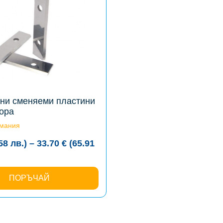
ни сменяеми пластини
вора
рмания
.58
лв.
)
–
33.70
€
(65.91
:
€
ПОРЪЧАЙ
ugh
 €
1