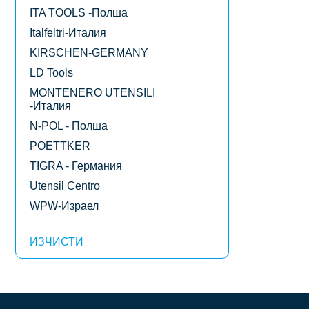
лв.)
ITA TOOLS -Полша
Italfeltri-Италия
KIRSCHEN-GERMANY
LD Tools
MONTENERO UTENSILI
-Италия
N-POL - Полша
POETTKER
TIGRA - Германия
Utensil Centro
WPW-Израел