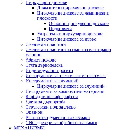
Циркулярни дискове
Диамантени циркулярни дискове
Циркулярни дискове за ламинирани
плоскости
Основни циркулярни дискове
Подрезвачи
Ултра тънки циркулярни дискове
Циркулярни дискове за дърво
Сменяеми пластини
Сменяеми пластини за глави за кантиращи
машини
Абрихт ножове
Стяга дърводелска
Индивидуални проекти
Инструменти за плексиглас и пластмаса
Инструменти за алуминий
Циркулярни дискове за алуминий
Инструменти за композитни материали
Карбидни шлайф грифери
Длета за дърворезба
Стругарски нож за дърво
Оказион
Ръчни инструменти и аксесоари
CNC фрезери за обработка на камък
МЕХАНИЗМИ