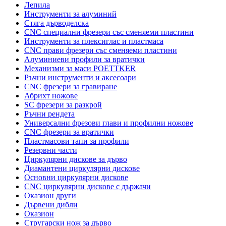
Лепила
Инструменти за алуминий
Стяга дърводелска
CNC специални фрезери със сменяеми пластини
Инструменти за плексиглас и пластмаса
CNC прави фрезери със сменяеми пластини
Алуминиеви профили за вратички
Механизми за маси POETTKER
Ръчни инструменти и аксесоари
CNC фрезери за гравиране
Абрихт ножове
SC фрезери за разкрой
Ръчни рендета
Универсални фрезови глави и профилни ножове
CNC фрезери за вратички
Пластмасови тапи за профили
Резервни части
Циркулярни дискове за дърво
Диамантени циркулярни дискове
Основни циркулярни дискове
CNC циркулярни дискове с държачи
Оказион други
Дървени дибли
Оказион
Стругарски нож за дърво