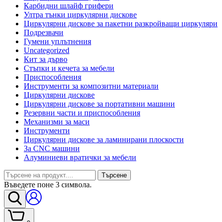
Карбидни шлайф грифери
Ултра тънки циркулярни дискове
Циркулярни дискове за пакетни разкройващи циркуляри
Подрезвачи
Гумени уплътнения
Uncategorized
Кит за дърво
Стъпки и кечета за мебели
Приспособления
Инструменти за композитни материали
Циркулярни дискове
Циркулярни дискове за портативни машини
Резервни части и приспособления
Механизми за маси
Инструменти
Циркулярни дискове за ламинирани плоскости
За CNC машини
Алуминиеви вратички за мебели
Търсене
Въведете поне 3 символа.