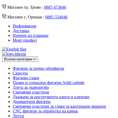
Магазин гр. Троян :
0885 473846
Магазин с. Орешак :
0885 554048
Информация
Доставка
Начини на плащане
Моят профил
Всички категории
Фрезери за ръчни оберфрези
Свредла
Фрезови глави
Прави и спирални фрезери Solid carbide
Длета за дърворезба
Сменяеми пластини
Държачи за инструменти,цанги и ключове
Диамантени фрезери
Сменяеми пластини за глави за кантиращи машини
CNC фрезери за обработка на камък
Други