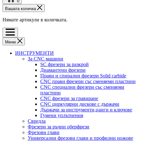
0
Вашата количка
Нямате артикули в количката.
Меню
ИНСТРУМЕНТИ
За CNC машини
SC фрезери за разкрой
Диамантени фрезери
Прави и спирални фрезери Solid carbide
CNC прави фрезери със сменяеми пластини
CNC специални фрезери със сменяеми
пластини
CNC фрезери за гравиране
CNC циркулярни дискове с държачи
Държачи за инструменти,цанги и ключове
Гумени уплътнения
Свредла
Фрезери за ръчни оберфрези
Фрезови глави
Универсални фрезови глави и профилни ножове