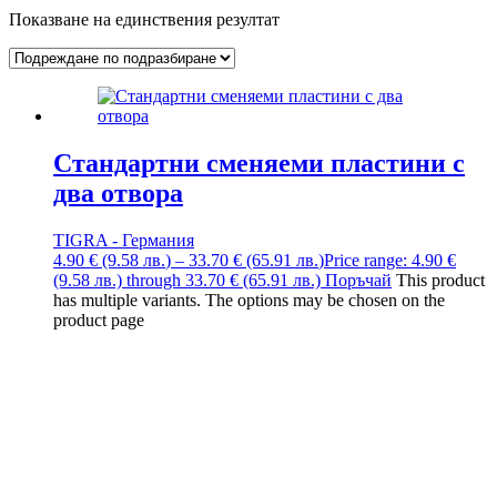
Показване на единствения резултат
Стандартни сменяеми пластини с
два отвора
TIGRA - Германия
4.90
€
(9.58
лв.
)
–
33.70
€
(65.91
лв.
)
Price range: 4.90 €
(9.58 лв.) through 33.70 € (65.91 лв.)
Поръчай
This product
has multiple variants. The options may be chosen on the
product page