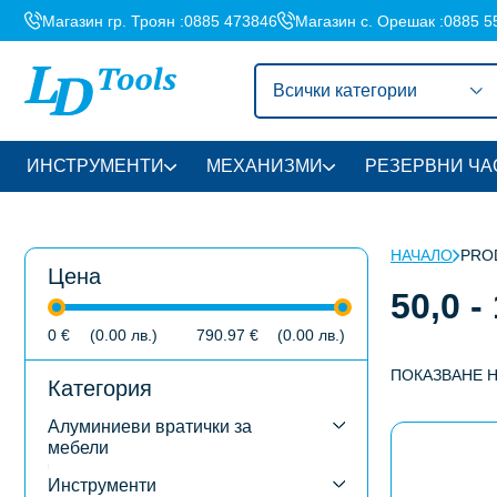
Магазин гр. Троян :
0885 473846
Магазин с. Орешак :
0885 5
Всички категории
ИНСТРУМЕНТИ
МЕХАНИЗМИ
РЕЗЕРВНИ ЧА
НАЧАЛО
PROD
Цена
50,0 -
0
€
(0.00
лв.
)
790.97
€
(0.00
лв.
)
ПОКАЗВАНЕ 
Категория
Алуминиеви вратички за
This
мебели
product
has
Инструменти