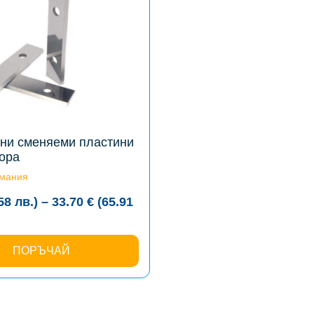
ни сменяеми пластини
вора
рмания
.58
лв.
)
–
33.70
€
(65.91
:
€
ПОРЪЧАЙ
ugh
 €
1