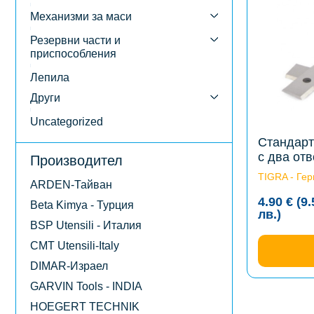
multiple
variants.
Механизми за маси
The
options
Резервни части и
may
приспособления
be
chosen
Лепила
on
the
Други
product
page
Uncategorized
Стандарт
с два от
Производител
TIGRA - Ге
ARDEN-Тайван
4.90
€
(9
Beta Kimya - Турция
Price
лв.
)
BSP Utensili - Италия
range
4.90 
CMT Utensili-Italy
(9.58
лв.)
DIMAR-Израел
thro
GARVIN Tools - INDIA
33.70
(65.9
HOEGERT TECHNIK