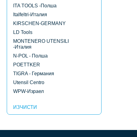
лв.)
ITA TOOLS -Полша
Italfeltri-Италия
KIRSCHEN-GERMANY
LD Tools
MONTENERO UTENSILI
-Италия
N-POL - Полша
POETTKER
TIGRA - Германия
Utensil Centro
WPW-Израел