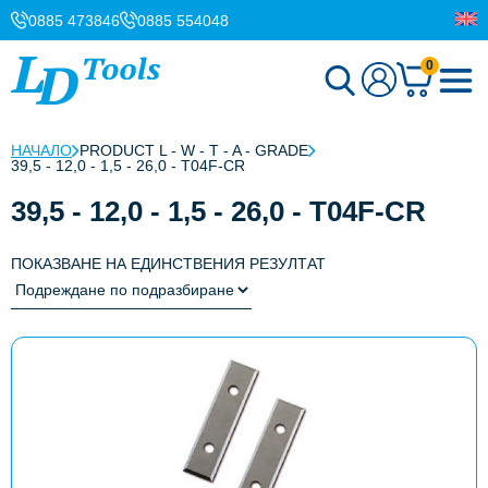
0885 473846
0885 554048
0
НАЧАЛО
PRODUCT L - W - T - A - GRADE
39,5 - 12,0 - 1,5 - 26,0 - T04F-CR
39,5 - 12,0 - 1,5 - 26,0 - T04F-CR
ПОКАЗВАНЕ НА ЕДИНСТВЕНИЯ РЕЗУЛТАТ
This
product
has
multiple
variants.
The
options
may