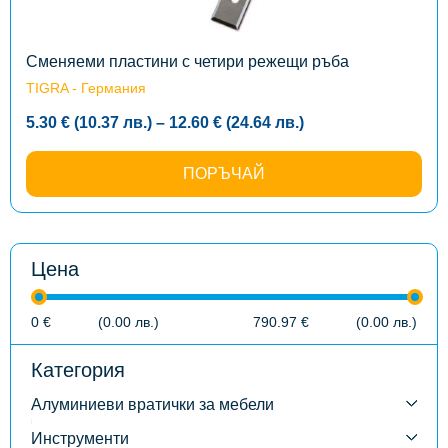
be
chosen
on
the
Сменяеми пластини с четири режещи ръба
product
TIGRA - Германия
page
Price
5.30
€
(10.37
лв.
)
–
12.60
€
(24.64
лв.
)
range:
5.30 €
(10.37
ПОРЪЧАЙ
лв.)
through
12.60 €
(24.64
лв.)
Цена
0
€
(0.00
лв.
)
790.97
€
(0.00
лв.
)
Категория
Алуминиеви вратички за мебели
Инструменти