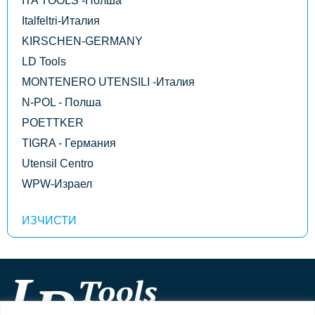
ITA TOOLS -Полша
Italfeltri-Италия
KIRSCHEN-GERMANY
LD Tools
MONTENERO UTENSILI -Италия
N-POL - Полша
POETTKER
TIGRA - Германия
Utensil Centro
WPW-Израел