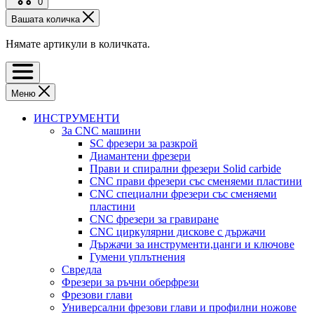
0
Вашата количка
Нямате артикули в количката.
Меню
ИНСТРУМЕНТИ
За CNC машини
SC фрезери за разкрой
Диамантени фрезери
Прави и спирални фрезери Solid carbide
CNC прави фрезери със сменяеми пластини
CNC специални фрезери със сменяеми
пластини
CNC фрезери за гравиране
CNC циркулярни дискове с държачи
Държачи за инструменти,цанги и ключове
Гумени уплътнения
Свредла
Фрезери за ръчни оберфрези
Фрезови глави
Универсални фрезови глави и профилни ножове