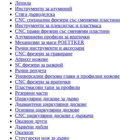
Лепила
Инструменти за алуминий
Стяга дърводелска
CNC специални фрезери със сменяеми пластини
Инструменти за плексиглас и пластмаса
CNC прави фрезери със сменяеми пластини
Алуминиеви профили за вратички
Механизми за маси POETTKER
Ръчни инструменти и аксесоари
CNC фрезери за гравиране
Абрихт ножове
SC фрезери за разкрой
Ръчни рендета
Универсални фрезови глави и профилни ножове
CNC фрезери за вратички
Пластмасови тапи за профили
Резервни части
Циркулярни дискове за дърво
Диамантени циркулярни дискове
Основни циркулярни дискове
CNC циркулярни дискове с държачи
Оказион други
Дървени дибли
Оказион
Стругарски нож за дърво