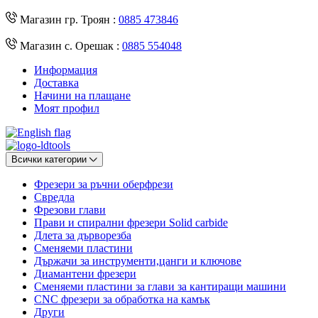
Магазин гр. Троян :
0885 473846
Магазин с. Орешак :
0885 554048
Информация
Доставка
Начини на плащане
Моят профил
Всички категории
Фрезери за ръчни оберфрези
Свредла
Фрезови глави
Прави и спирални фрезери Solid carbide
Длета за дърворезба
Сменяеми пластини
Държачи за инструменти,цанги и ключове
Диамантени фрезери
Сменяеми пластини за глави за кантиращи машини
CNC фрезери за обработка на камък
Други