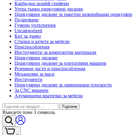
Карбидни шлайф грифери
Ултра тънки циркулярни дискове
Циркулярни дискове за пакетни разкройващи циркуляри
Подрезвачи
Гумени уплътнения
Uncategorized
Кит за дърво
Стъпки и кечета за мебели
Приспособления
Инструменти за композитни материали
Циркулярни дискове
Циркулярни дискове за портативни машини
Резервни части и приспособления
Механизми за маси
Инструменти
Циркулярни дискове за ламинирани плоскости
За CNC машини
Алуминиеви вратички за мебели
Търсене
Въведете поне 3 символа.