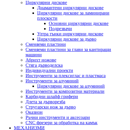
Циркулярни дискове
Диамантени циркулярни дискове
Циркулярни дискове за ламинирани
плоскости
Основни циркулярни дискове
Подрезвачи
Ултра тънки циркулярни дискове
Циркулярни дискове за дърво
Сменяеми пластини
Сменяеми пластини за глави за кантиращи
машини
Абрихт ножове
Стяга дърводелска
Индивидуални проекти
Инструменти за плексиглас и пластмаса
Инструменти за алуминий
Циркулярни дискове за алуминий
Инструменти за композитни материали
Карбидни шлайф грифери
Длета за дърворезба
Стругарски нож за дърво
Оказион
Ръчни инструменти и аксесоари
CNC фрезери за обработка на камък
МЕХАНИЗМИ