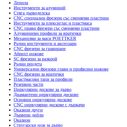
Лепила
Инструменти за алуминий
Стяга дърводелска
CNC специални фрезери със сменяеми пластини
Инструменти за плексиглас и пластмаса
CNC прави фрезери със сменяеми пластини
Алуминиеви профили за вратички
Механизми за маси POETTKER
Ръчни инструменти и аксесоари
CNC фрезери за гравиране
Абрихт ножове
SC фрезери за разкрой
Ръчни рендета
Универсални фрезови глави и профилни ножове
CNC фрезери за вратички
Пластмасови тапи за профили
Резервни части
Циркулярни дискове за дърво
Диамантени циркулярни дискове
Основни циркулярни дискове
CNC циркулярни дискове с държачи
Оказион други
Дървени дибли
Оказион
Стругарски нож за дърво