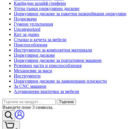
Карбидни шлайф грифери
Ултра тънки циркулярни дискове
Циркулярни дискове за пакетни разкройващи циркуляри
Подрезвачи
Гумени уплътнения
Uncategorized
Кит за дърво
Стъпки и кечета за мебели
Приспособления
Инструменти за композитни материали
Циркулярни дискове
Циркулярни дискове за портативни машини
Резервни части и приспособления
Механизми за маси
Инструменти
Циркулярни дискове за ламинирани плоскости
За CNC машини
Алуминиеви вратички за мебели
Търсене
Въведете поне 3 символа.