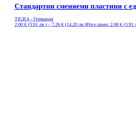
Стандартни сменяеми пластини с ед
TIGRA - Германия
2.00
€
(3.91
лв.
)
–
7.26
€
(14.20
лв.
)
Price range: 2.00 € (3.91 