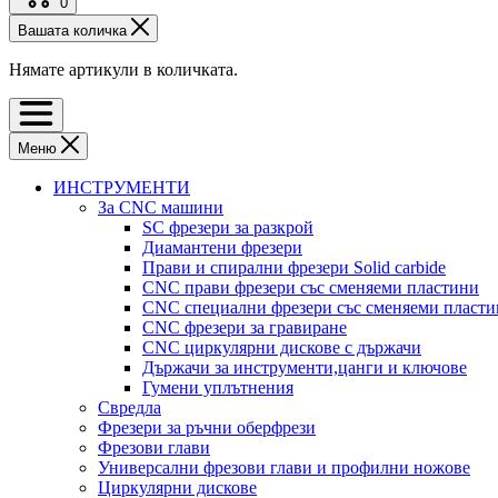
0
Вашата количка
Нямате артикули в количката.
Меню
ИНСТРУМЕНТИ
За CNC машини
SC фрезери за разкрой
Диамантени фрезери
Прави и спирални фрезери Solid carbide
CNC прави фрезери със сменяеми пластини
CNC специални фрезери със сменяеми пласт
CNC фрезери за гравиране
CNC циркулярни дискове с държачи
Държачи за инструменти,цанги и ключове
Гумени уплътнения
Свредла
Фрезери за ръчни оберфрези
Фрезови глави
Универсални фрезови глави и профилни ножове
Циркулярни дискове