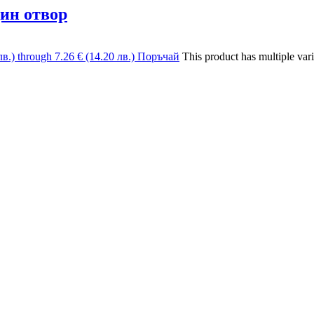
ин отвор
лв.) through 7.26 € (14.20 лв.)
Поръчай
This product has multiple var