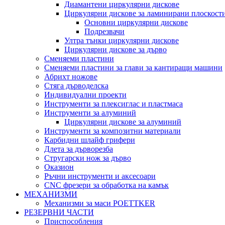
Диамантени циркулярни дискове
Циркулярни дискове за ламинирани плоскост
Основни циркулярни дискове
Подрезвачи
Ултра тънки циркулярни дискове
Циркулярни дискове за дърво
Сменяеми пластини
Сменяеми пластини за глави за кантиращи машини
Абрихт ножове
Стяга дърводелска
Индивидуални проекти
Инструменти за плексиглас и пластмаса
Инструменти за алуминий
Циркулярни дискове за алуминий
Инструменти за композитни материали
Карбидни шлайф грифери
Длета за дърворезба
Стругарски нож за дърво
Оказион
Ръчни инструменти и аксесоари
CNC фрезери за обработка на камък
МЕХАНИЗМИ
Механизми за маси POETTKER
РЕЗЕРВНИ ЧАСТИ
Приспособления