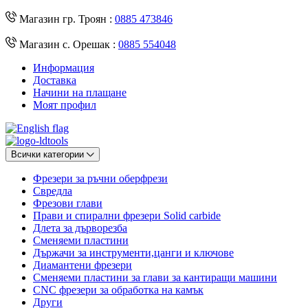
Магазин гр. Троян :
0885 473846
Магазин с. Орешак :
0885 554048
Информация
Доставка
Начини на плащане
Моят профил
Всички категории
Фрезери за ръчни оберфрези
Свредла
Фрезови глави
Прави и спирални фрезери Solid carbide
Длета за дърворезба
Сменяеми пластини
Държачи за инструменти,цанги и ключове
Диамантени фрезери
Сменяеми пластини за глави за кантиращи машини
CNC фрезери за обработка на камък
Други