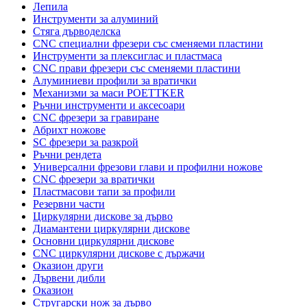
Лепила
Инструменти за алуминий
Стяга дърводелска
CNC специални фрезери със сменяеми пластини
Инструменти за плексиглас и пластмаса
CNC прави фрезери със сменяеми пластини
Алуминиеви профили за вратички
Механизми за маси POETTKER
Ръчни инструменти и аксесоари
CNC фрезери за гравиране
Абрихт ножове
SC фрезери за разкрой
Ръчни рендета
Универсални фрезови глави и профилни ножове
CNC фрезери за вратички
Пластмасови тапи за профили
Резервни части
Циркулярни дискове за дърво
Диамантени циркулярни дискове
Основни циркулярни дискове
CNC циркулярни дискове с държачи
Оказион други
Дървени дибли
Оказион
Стругарски нож за дърво