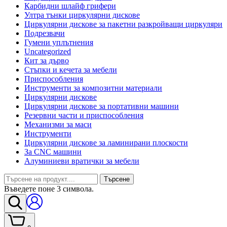
Карбидни шлайф грифери
Ултра тънки циркулярни дискове
Циркулярни дискове за пакетни разкройващи циркуляри
Подрезвачи
Гумени уплътнения
Uncategorized
Кит за дърво
Стъпки и кечета за мебели
Приспособления
Инструменти за композитни материали
Циркулярни дискове
Циркулярни дискове за портативни машини
Резервни части и приспособления
Механизми за маси
Инструменти
Циркулярни дискове за ламинирани плоскости
За CNC машини
Алуминиеви вратички за мебели
Търсене
Въведете поне 3 символа.