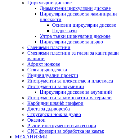
Циркулярни дискове
Диамантени циркулярни дискове
Циркулярни дискове за ламинирани
плоскости
Основни циркулярни дискове
Подрезвачи
Ултра тънки циркулярни дискове
Циркулярни дискове за дърво
Сменяеми пластини
Сменяеми пластини за глави за кантиращи
машини
Абрихт ножове
Стяга дърводелска
Индивидуални проекти
Инструменти за плексиглас и пластмаса
Инструменти за алуминий
Циркулярни дискове за алуминий
Инструменти за композитни материали
Карбидни шлайф грифери
Длета за дърворезба
Стругарски нож за дърво
Оказион
Ръчни инструменти и аксесоари
CNC фрезери за обработка на камък
МЕХАНИЗМИ