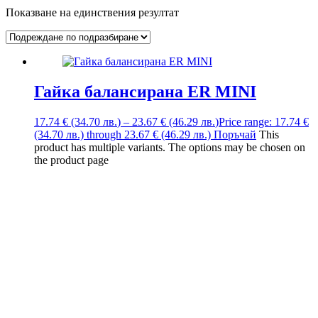
Показване на единствения резултат
Гайка балансирана ER MINI
17.74
€
(34.70
лв.
)
–
23.67
€
(46.29
лв.
)
Price range: 17.74 €
(34.70 лв.) through 23.67 € (46.29 лв.)
Поръчай
This
product has multiple variants. The options may be chosen on
the product page