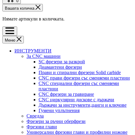
0
Вашата количка
Нямате артикули в количката.
Меню
ИНСТРУМЕНТИ
За CNC машини
SC фрезери за разкрой
Диамантени фрезери
Прави и спирални фрезери Solid carbide
CNC прави фрезери със сменяеми пластини
CNC специални фрезери със сменяеми
пластини
CNC фрезери за гравиране
CNC циркулярни дискове с държачи
Държачи за инструменти,цанги и ключове
Гумени уплътнения
Свредла
Фрезери за ръчни оберфрези
Фрезови глави
Универсални фрезови глави и профилни ножове