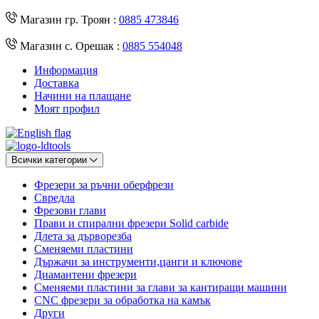
Магазин гр. Троян :
0885 473846
Магазин с. Орешак :
0885 554048
Информация
Доставка
Начини на плащане
Моят профил
Всички категории
Фрезери за ръчни оберфрези
Свредла
Фрезови глави
Прави и спирални фрезери Solid carbide
Длета за дърворезба
Сменяеми пластини
Държачи за инструменти,цанги и ключове
Диамантени фрезери
Сменяеми пластини за глави за кантиращи машини
CNC фрезери за обработка на камък
Други