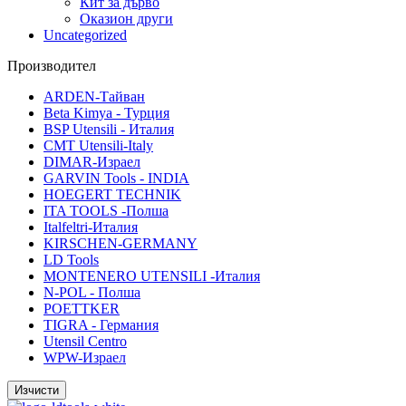
Кит за дърво
Оказион други
Uncategorized
Производител
ARDEN-Тайван
Beta Kimya - Турция
BSP Utensili - Италия
CMT Utensili-Italy
DIMAR-Израел
GARVIN Tools - INDIA
HOEGERT TECHNIK
ITA TOOLS -Полша
Italfeltri-Италия
KIRSCHEN-GERMANY
LD Tools
MONTENERO UTENSILI -Италия
N-POL - Полша
POETTKER
TIGRA - Германия
Utensil Centro
WPW-Израел