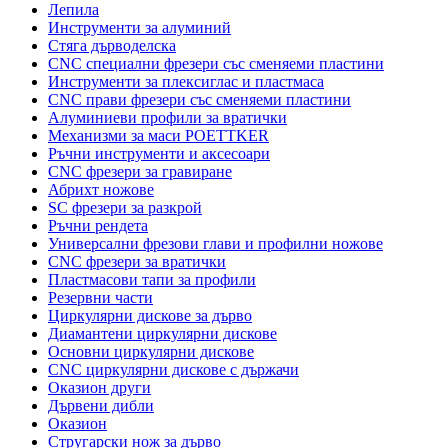
Лепила
Инструменти за алуминий
Стяга дърводелска
CNC специални фрезери със сменяеми пластини
Инструменти за плексиглас и пластмаса
CNC прави фрезери със сменяеми пластини
Алуминиеви профили за вратички
Механизми за маси POETTKER
Ръчни инструменти и аксесоари
CNC фрезери за гравиране
Абрихт ножове
SC фрезери за разкрой
Ръчни рендета
Универсални фрезови глави и профилни ножове
CNC фрезери за вратички
Пластмасови тапи за профили
Резервни части
Циркулярни дискове за дърво
Диамантени циркулярни дискове
Основни циркулярни дискове
CNC циркулярни дискове с държачи
Оказион други
Дървени дибли
Оказион
Стругарски нож за дърво