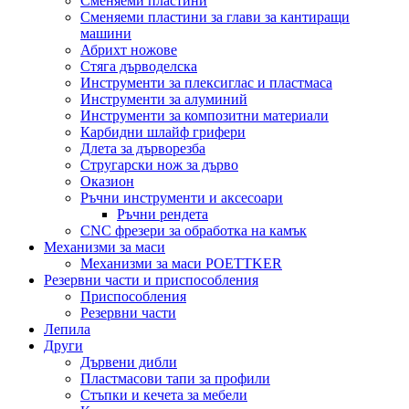
Сменяеми пластини
Сменяеми пластини за глави за кантиращи
машини
Абрихт ножове
Стяга дърводелска
Инструменти за плексиглас и пластмаса
Инструменти за алуминий
Инструменти за композитни материали
Карбидни шлайф грифери
Длета за дърворезба
Стругарски нож за дърво
Оказион
Ръчни инструменти и аксесоари
Ръчни рендета
CNC фрезери за обработка на камък
Механизми за маси
Механизми за маси POETTKER
Резервни части и приспособления
Приспособления
Резервни части
Лепила
Други
Дървени дибли
Пластмасови тапи за профили
Стъпки и кечета за мебели