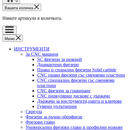
0
Вашата количка
Нямате артикули в количката.
Меню
ИНСТРУМЕНТИ
За CNC машини
SC фрезери за разкрой
Диамантени фрезери
Прави и спирални фрезери Solid carbide
CNC прави фрезери със сменяеми пластини
CNC специални фрезери със сменяеми
пластини
CNC фрезери за гравиране
CNC циркулярни дискове с държачи
Държачи за инструменти,цанги и ключове
Гумени уплътнения
Свредла
Фрезери за ръчни оберфрези
Фрезови глави
Универсални фрезови глави и профилни ножове