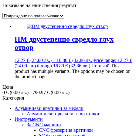
Показване на единствения резултат
HM двустепенно свредло глух
отвор
12.27
€
(24.00
лв.
)
–
16.80
€
(32.86
лв.
)
Price range: 12.27 €
(24.00 лв.) through 16.80 € (32.86 лв.)
Поръчай
This
product has multiple variants. The options may be chosen on
the product page
Цена
0
€
(0.00
лв.
)
-
790.97
€
(0.00
лв.
)
Категория
Алуминиеви вратички за мебели
Алуминиеви профили за вратички
Инструменти
За CNC машини
CNC фрезери за вратички
SC фрезери за разкрой