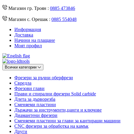
Магазин гр. Троян :
0885 473846
Магазин с. Орешак :
0885 554048
Информация
Доставка
Начини на плащане
Моят профил
Всички категории
Фрезери за ръчни оберфрези
Свредла
Фрезови глави
Прави и спирални фрезери Solid carbide
Длета за дърворезба
Сменяеми пластини
Държачи за инструменти,цанги и ключове
Диамантени фрезери
Сменяеми пластини за глави за кантиращи машини
CNC фрезери за обработка на камък
Други