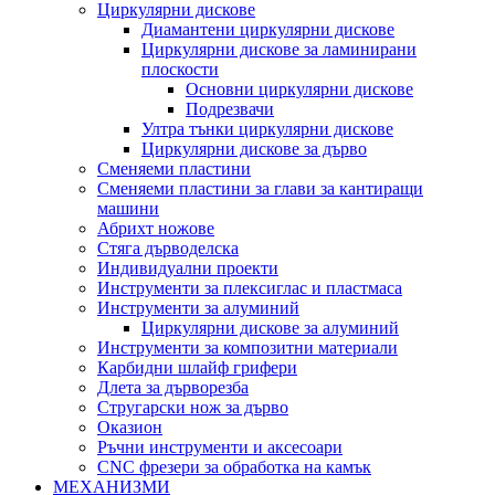
Циркулярни дискове
Диамантени циркулярни дискове
Циркулярни дискове за ламинирани
плоскости
Основни циркулярни дискове
Подрезвачи
Ултра тънки циркулярни дискове
Циркулярни дискове за дърво
Сменяеми пластини
Сменяеми пластини за глави за кантиращи
машини
Абрихт ножове
Стяга дърводелска
Индивидуални проекти
Инструменти за плексиглас и пластмаса
Инструменти за алуминий
Циркулярни дискове за алуминий
Инструменти за композитни материали
Карбидни шлайф грифери
Длета за дърворезба
Стругарски нож за дърво
Оказион
Ръчни инструменти и аксесоари
CNC фрезери за обработка на камък
МЕХАНИЗМИ