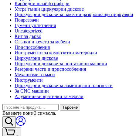
Карбидни шлайф грифери
Ултра тънки циркулярни дискове
Циркулярни дискове за пакетни разкройващи циркуляри
Подрезвачи
Гумени уплътнения
Uncategorized
Кит за дърво
Стъпки и кечета за мебели
Приспособления
Инструменти за композитни материали
Циркулярни дискове
Циркулярни дискове за портативни машини
Резервни части и приспособления
Механизми за маси
Инструменти
Циркулярни дискове за ламинирани плоскости
За CNC машини
Алуминиеви вратички за мебели
Търсене
Въведете поне 3 символа.