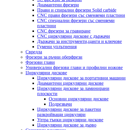
Диамантени фрезери
Прави и спирални фрезери Solid carbide
CNC прави фрезери със сменяеми пластини
CNC специални фрезери със сменяеми
пластини
CNC фрезери за гравиране
CNC циркулярни дискове с държачи
Държачи за инструменти,цанги и ключове
Гумени уплътнения
Свредла
Фрезери за ръчни оберфрези
Фрезови глави
Универсални фрезови глави и профилни ножове
Циркулярни дискове
Циркулярни дискове за портативни машини
Диамантени циркулярни дискове
Циркулярни дискове за ламинирани
плоскости
Основни циркулярни дискове
Подрезвачи
Циркулярни дискове за пакетни
разкройващи циркуляри
Ултра тънки циркулярни дискове
Циркулярни дискове за дърво