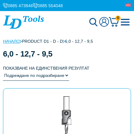
0885 473846
0885 554048
0
НАЧАЛО
PRODUCT D1 - D - D
6,0 - 12,7 - 9,5
6,0 - 12,7 - 9,5
ПОКАЗВАНЕ НА ЕДИНСТВЕНИЯ РЕЗУЛТАТ
This
product
has
multiple
variants.
The
options
may
be