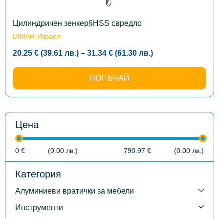
chosen
on
the
Цилиндричен зенкер§HSS свредло
product
DIMAR-Израел
page
Price
20.25
€
(39.61
лв.
)
–
31.34
€
(61.30
лв.
)
range:
20.25 €
(39.61
ПОРЪЧАЙ
лв.)
through
31.34 €
(61.30
лв.)
Цена
0
€
(0.00
лв.
)
790.97
€
(0.00
лв.
)
Категория
Алуминиеви вратички за мебели
Инструменти