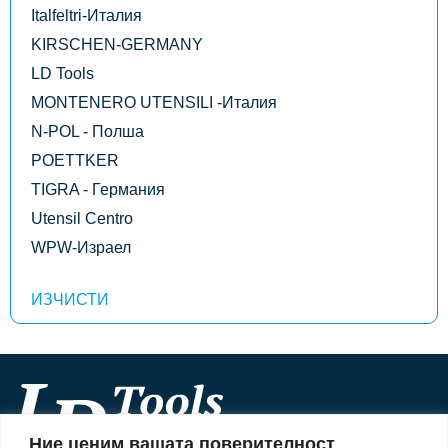
Italfeltri-Италия
KIRSCHEN-GERMANY
LD Tools
MONTENERO UTENSILI -Италия
N-POL - Полша
POETTKER
TIGRA - Германия
Utensil Centro
WPW-Израел
Ние ценим вашата поверителност