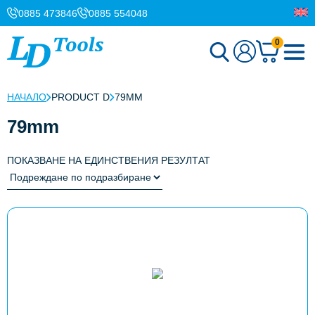
0885 473846
0885 554048
0
НАЧАЛО
PRODUCT D
79MM
79mm
ПОКАЗВАНЕ НА ЕДИНСТВЕНИЯ РЕЗУЛТАТ
This
product
has
multiple
variants.
The
options
may
be