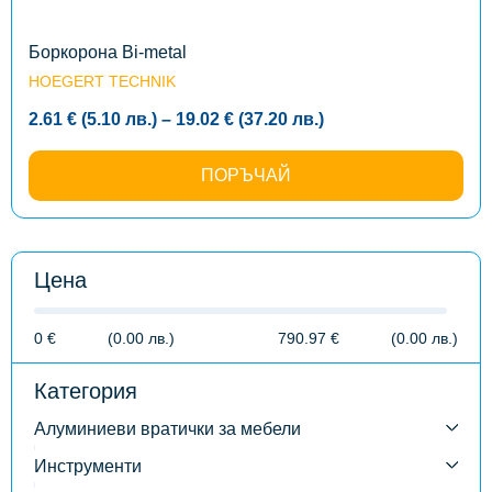
chosen
on
the
Боркорона Bi-metal
product
HOEGERT TECHNIK
page
Price
2.61
€
(5.10
лв.
)
–
19.02
€
(37.20
лв.
)
range:
2.61 €
(5.10
ПОРЪЧАЙ
лв.)
through
19.02 €
(37.20
лв.)
Цена
0
€
(0.00
лв.
)
790.97
€
(0.00
лв.
)
Категория
Алуминиеви вратички за мебели
Инструменти