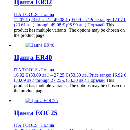
Цанга ER32
ITA TOOLS -Полша
12.07
€
(23.61
лв.
)
–
49.08
€
(95.99
лв.
)
Price range: 12.07 €
(23.61 лв.) through 49.08 € (95.99 лв.)
Поръчай
This
product has multiple variants. The options may be chosen on
the product page
Цанга ER40
ITA TOOLS -Полша
16.92
€
(33.09
лв.
)
–
27.25
€
(53.30
лв.
)
Price range: 16.92 €
(33.09 лв.) through 27.25 € (53.30 лв.)
Поръчай
This
product has multiple variants. The options may be chosen on
the product page
Цанга EOC25
ITA TOOLS -Полша