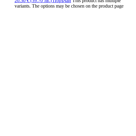
20.30
€
(39.70
лв.
)
Поръчай
This product has multiple
variants. The options may be chosen on the product page