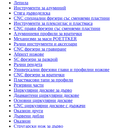
Лепила
Инструменти за алуминий
Стяга дърводелска
CNC специални фрезери със сменяеми пластини
Инструменти за плексиглас и пластмаса
CNC прави фрезери със сменяеми пластини
Алуминиеви профили за вратички
Механизми за маси POETTKER
Ръчни инструменти и аксесоари
CNC фрезери за гравиране
Абрихт ножове
SC фрезери за разкрой
Ръчни рендета
Универсални фрезови глави и профилни ножове
CNC фрезери за вратички
Пластмасови тапи за профили
Резервни части
Циркулярни дискове за дърво
Диамантени циркулярни дискове
Основни циркулярни дискове
CNC циркулярни дискове с държачи
Оказион други
Дървени дибли
Оказион
Стругарски нож за дърво