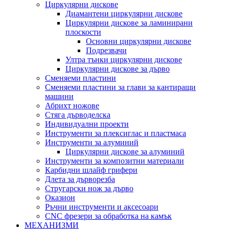
Циркулярни дискове
Диамантени циркулярни дискове
Циркулярни дискове за ламинирани
плоскости
Основни циркулярни дискове
Подрезвачи
Ултра тънки циркулярни дискове
Циркулярни дискове за дърво
Сменяеми пластини
Сменяеми пластини за глави за кантиращи
машини
Абрихт ножове
Стяга дърводелска
Индивидуални проекти
Инструменти за плексиглас и пластмаса
Инструменти за алуминий
Циркулярни дискове за алуминий
Инструменти за композитни материали
Карбидни шлайф грифери
Длета за дърворезба
Стругарски нож за дърво
Оказион
Ръчни инструменти и аксесоари
CNC фрезери за обработка на камък
МЕХАНИЗМИ