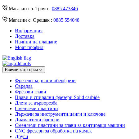
Магазин гр. Троян :
0885 473846
Магазин с. Орешак :
0885 554048
Информация
Доставка
Начини на плащане
Моят профил
Всички категории
Фрезери за ръчни оберфрези
Свредла
Фрезови глави
Прави и спирални фрезери Solid carbide
Длета за дърворезба
Сменяеми пластини
Държачи за инструменти,цанги и ключове
Диамантени фрезери
Сменяеми пластини за глави за кантиращи машини
CNC фрезери за обработка на камък
Други