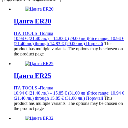
Цанга ER20
ITA TOOLS -Полша
10.94
€
(21.40
лв.
)
–
14.83
€
(29.00
лв.
)
Price range: 10.94 €
(21.40 лв.) through 14.83 € (29.00 лв.)
Поръчай
This
product has multiple variants. The options may be chosen on
the product page
Цанга ER25
ITA TOOLS -Полша
10.94
€
(21.40
лв.
)
–
15.85
€
(31.00
лв.
)
Price range: 10.94 €
(21.40 лв.) through 15.85 € (31.00 лв.)
Поръчай
This
product has multiple variants. The options may be chosen on
the product page