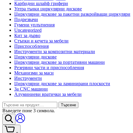
Карбидни шлайф грифери
Ултра тънки циркулярни дискове
Циркулярни дискове за пакетни разкройващи циркуляри
Подрезвачи
Гумени уплътнения
Uncategorized
Кит за дърво
Стъпки и кечета за мебели
Приспособления
Инструменти за композитни материали
Циркулярни дискове
Циркулярни дискове за портативни машини
Резервни части и приспособления
Механизми за маси
Инструменти
Циркулярни дискове за ламинирани плоскости
За CNC машини
Алуминиеви вратички за мебели
Търсене
Въведете поне 3 символа.