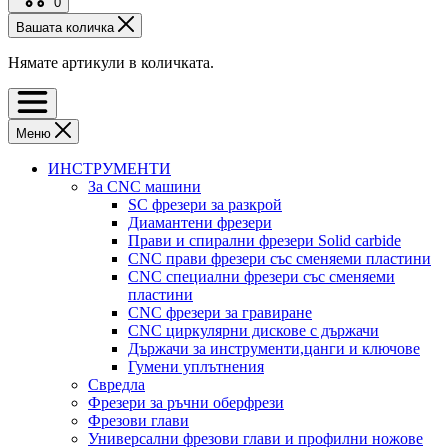
0
Вашата количка
Нямате артикули в количката.
Меню
ИНСТРУМЕНТИ
За CNC машини
SC фрезери за разкрой
Диамантени фрезери
Прави и спирални фрезери Solid carbide
CNC прави фрезери със сменяеми пластини
CNC специални фрезери със сменяеми
пластини
CNC фрезери за гравиране
CNC циркулярни дискове с държачи
Държачи за инструменти,цанги и ключове
Гумени уплътнения
Свредла
Фрезери за ръчни оберфрези
Фрезови глави
Универсални фрезови глави и профилни ножове